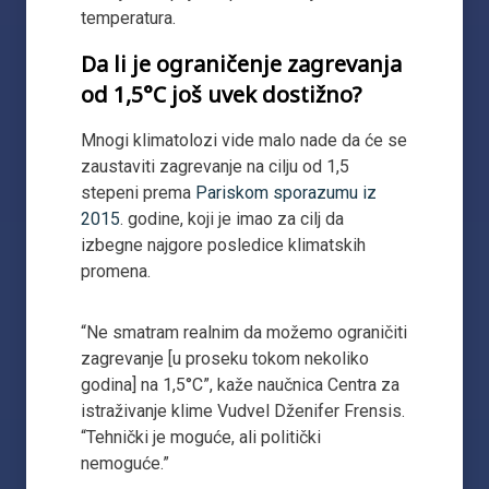
temperatura.
Da li je ograničenje zagrevanja
od 1,5°C još uvek dostižno?
Mnogi klimatolozi vide malo nade da će se
zaustaviti zagrevanje na cilju od 1,5
stepeni prema
Pariskom sporazumu iz
2015
. godine, koji je imao za cilj da
izbegne najgore posledice klimatskih
promena.
“Ne smatram realnim da možemo ograničiti
zagrevanje [u proseku tokom nekoliko
godina] na 1,5°C”, kaže naučnica Centra za
istraživanje klime Vudvel Dženifer Frensis.
“Tehnički je moguće, ali politički
nemoguće.”