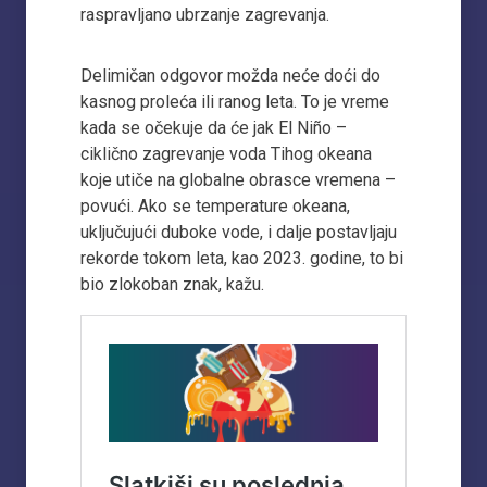
raspravljano ubrzanje zagrevanja.
Delimičan odgovor možda neće doći do
kasnog proleća ili ranog leta. To je vreme
kada se očekuje da će jak El Niño –
ciklično zagrevanje voda Tihog okeana
koje utiče na globalne obrasce vremena –
povući. Ako se temperature okeana,
uključujući duboke vode, i dalje postavljaju
rekorde tokom leta, kao 2023. godine, to bi
bio zlokoban znak, kažu.