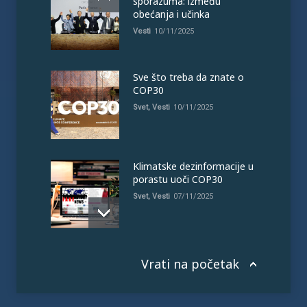
sporazuma: između
obećanja i učinka
Vesti
10/11/2025
Sve što treba da znate o
COP30
Svet
,
Vesti
10/11/2025
Klimatske dezinformacije u
porastu uoči COP30
Svet
,
Vesti
07/11/2025
Vrati na početak