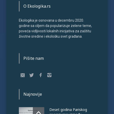
O Ekologika.rs
Ekologika je osnovana u decembru 2020.
godine sa ciljem da popularizuje zelene teme,
poveća vidljivosti lokalnih inicijativa za zaštitu
životne sredine i ekološku svet građana.
Pišite nam
Najnovije
Deset godina Pariskog