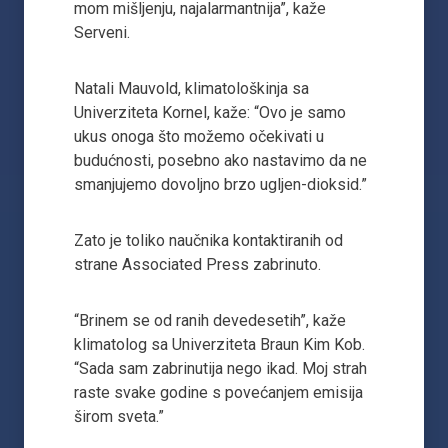
mom mišljenju, najalarmantnija”, kaže
Serveni.
Natali Mauvold, klimatološkinja sa
Univerziteta Kornel, kaže: “Ovo je samo
ukus onoga što možemo očekivati u
budućnosti, posebno ako nastavimo da ne
smanjujemo dovoljno brzo ugljen-dioksid.”
Zato je toliko naučnika kontaktiranih od
strane Associated Press zabrinuto.
“Brinem se od ranih devedesetih”, kaže
klimatolog sa Univerziteta Braun Kim Kob.
“Sada sam zabrinutija nego ikad. Moj strah
raste svake godine s povećanjem emisija
širom sveta.”