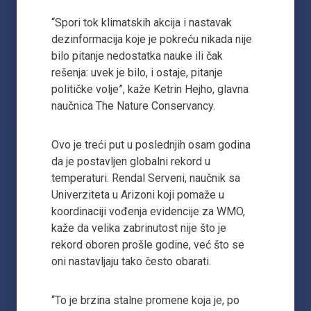
“Spori tok klimatskih akcija i nastavak
dezinformacija koje je pokreću nikada nije
bilo pitanje nedostatka nauke ili čak
rešenja: uvek je bilo, i ostaje, pitanje
političke volje”, kaže Ketrin Hejho, glavna
naučnica The Nature Conservancy.
Ovo je treći put u poslednjih osam godina
da je postavljen globalni rekord u
temperaturi. Rendal Serveni, naučnik sa
Univerziteta u Arizoni koji pomaže u
koordinaciji vođenja evidencije za WMO,
kaže da velika zabrinutost nije što je
rekord oboren prošle godine, već što se
oni nastavljaju tako često obarati.
“To je brzina stalne promene koja je, po