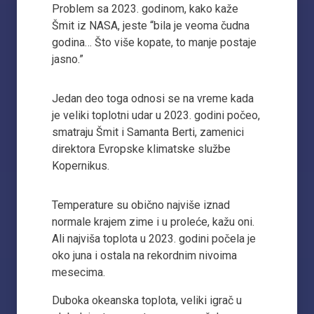
Problem sa 2023. godinom, kako kaže
Šmit iz NASA, jeste “bila je veoma čudna
godina… Što više kopate, to manje postaje
jasno.”
Jedan deo toga odnosi se na vreme kada
je veliki toplotni udar u 2023. godini počeo,
smatraju Šmit i Samanta Berti, zamenici
direktora Evropske klimatske službe
Kopernikus.
Temperature su obično najviše iznad
normale krajem zime i u proleće, kažu oni.
Ali najviša toplota u 2023. godini počela je
oko juna i ostala na rekordnim nivoima
mesecima.
Duboka okeanska toplota, veliki igrač u