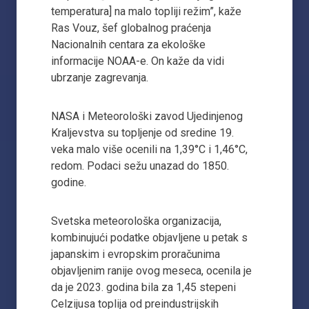
temperatura] na malo topliji režim”, kaže
Ras Vouz, šef globalnog praćenja
Nacionalnih centara za ekološke
informacije NOAA-e. On kaže da vidi
ubrzanje zagrevanja.
NASA i Meteorološki zavod Ujedinjenog
Kraljevstva su topljenje od sredine 19.
veka malo više ocenili na 1,39°C i 1,46°C,
redom. Podaci sežu unazad do 1850.
godine.
Svetska meteorološka organizacija,
kombinujući podatke objavljene u petak s
japanskim i evropskim proračunima
objavljenim ranije ovog meseca, ocenila je
da je 2023. godina bila za 1,45 stepeni
Celzijusa toplija od preindustrijskih