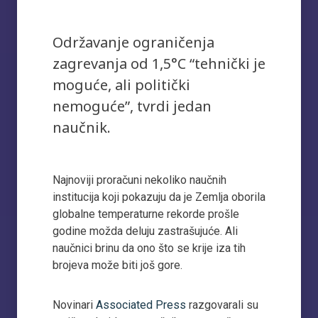
Održavanje ograničenja
zagrevanja od 1,5°C “tehnički je
moguće, ali politički
nemoguće”, tvrdi jedan
naučnik.
Najnoviji proračuni nekoliko naučnih
institucija koji pokazuju da je Zemlja oborila
globalne temperaturne rekorde prošle
godine možda deluju zastrašujuće. Ali
naučnici brinu da ono što se krije iza tih
brojeva može biti još gore.
Novinari
Associated Press
razgovarali su