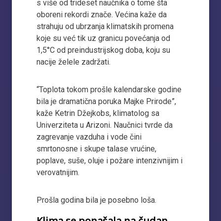
s više od trideset naučnika o tome šta
oboreni rekordi znače. Većina kaže da
strahuju od ubrzanja klimatskih promena
koje su već tik uz granicu povećanja od
1,5°C od preindustrijskog doba, koju su
nacije želele zadržati.
“Toplota tokom prošle kalendarske godine
bila je dramatična poruka Majke Prirode”,
kaže Ketrin Džejkobs, klimatolog sa
Univerziteta u Arizoni. Naučnici tvrde da
zagrevanje vazduha i vode čini
smrtonosne i skupe talase vrućine,
poplave, suše, oluje i požare intenzivnijim i
verovatnijim.
Prošla godina bila je posebno loša.
Klima se ponašala na čudan