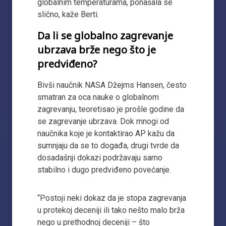
globalnim temperaturama, ponašala se
slično, kaže Berti.
Da li se globalno zagrevanje
ubrzava brže nego što je
predviđeno?
Bivši naučnik NASA Džejms Hansen, često
smatran za oca nauke o globalnom
zagrevanju, teoretisao je prošle godine da
se zagrevanje ubrzava. Dok mnogi od
naučnika koje je kontaktirao AP kažu da
sumnjaju da se to događa, drugi tvrde da
dosadašnji dokazi podržavaju samo
stabilno i dugo predviđeno povećanje.
“Postoji neki dokaz da je stopa zagrevanja
u protekoj deceniji ili tako nešto malo brža
nego u prethodnoj deceniji – što