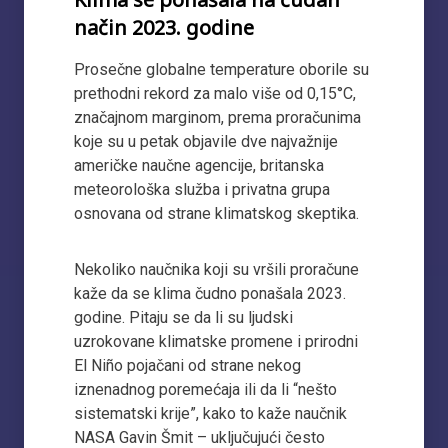
način 2023. godine
Prosečne globalne temperature oborile su
prethodni rekord za malo više od 0,15°C,
značajnom marginom, prema proračunima
koje su u petak objavile dve najvažnije
američke naučne agencije, britanska
meteorološka služba i privatna grupa
osnovana od strane klimatskog skeptika.
Nekoliko naučnika koji su vršili proračune
kaže da se klima čudno ponašala 2023.
godine. Pitaju se da li su ljudski
uzrokovane klimatske promene i prirodni
El Niño pojačani od strane nekog
iznenadnog poremećaja ili da li “nešto
sistematski krije”, kako to kaže naučnik
NASA Gavin Šmit – uključujući često