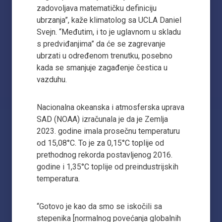
zadovoljava matematičku definiciju
ubrzanja”, kaže klimatolog sa UCLA Daniel
Svejn. “Međutim, i to je uglavnom u skladu
s predviđanjima” da će se zagrevanje
ubrzati u određenom trenutku, posebno
kada se smanjuje zagađenje čestica u
vazduhu.
Nacionalna okeanska i atmosferska uprava
SAD (NOAA) izračunala je da je Zemlja
2023. godine imala prosečnu temperaturu
od 15,08°C. To je za 0,15°C toplije od
prethodnog rekorda postavljenog 2016.
godine i 1,35°C toplije od preindustrijskih
temperatura.
“Gotovo je kao da smo se iskočili sa
stepenika [normalnog povećanja globalnih