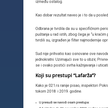
između ostalog.
Kao dobar rezultat naveo je i to da u posled
Odbrana je tvrdila da su u specifičnom perio
puštanja u rad istih, zbog čega je “u krać
tvrdili su, izgrađen je filter najmodernije o
Sud nije prihvatio kao osnovane ove navode, 
jednokratni. Uzimajući sve to u obzir, Pr
se i ovako postići svrha kažnjavanja i uticat
Koji su prestupi “Lafarža”?
Kako je 021.rs ranije pisao, inspektori Pokr
tokom 2018. i 2019. godine.
U presudi se navodi osam prestupa: