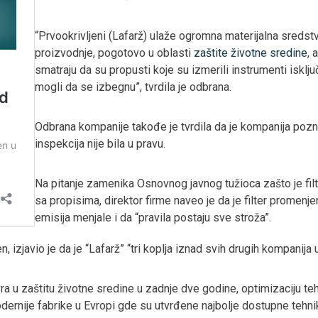
“Prvookrivljeni (Lafarž) ulaže ogromna materijalna sreds
proizvodnje, pogotovo u oblasti
zaštite životne sredine
, 
smatraju da su propusti koje su izmerili instrumenti isključ
mogli da se izbegnu”, tvrdila je odbrana.
Odbrana kompanije takođe je tvrdila da je kompanija pozn
inspekcija nije bila u pravu.
Na pitanje zamenika Osnovnog javnog tužioca zašto je filt
sa propisima, direktor firme naveo je da je filter promenj
emisija menjale i da “pravila postaju sve stroža”.
, izjavio je da je “Lafarž” “tri koplja iznad svih drugih kompanija 
vra u zaštitu životne sredine u zadnje dve godine, optimizaciju te
ernije fabrike u Evropi gde su utvrđene najbolje dostupne tehnik