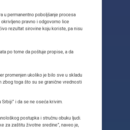
tva u permanentno poboljšanje procesa
a okrivljeno pravno i odgovorno lice
ivo rezultat sirovine koju koriste, pa nisu
ata po tome da poštuje propise, a da
er promenjen ukoliko je bilo sve u skladu
en zbog toga što su se granične vrednosti
u Srbiji” i da se ne oseća krivim.
hnološkog postupka i stručnu obuku ljudi.
e za zaštitu životne sredine”, naveo je,