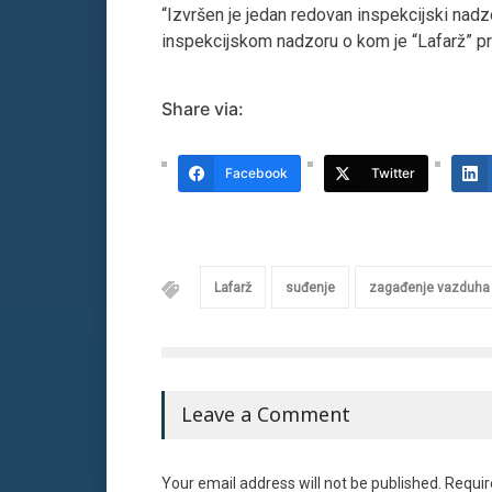
“Izvršen je jedan redovan inspekcijski nadz
inspekcijskom nadzoru o kom je “Lafarž” pr
Share via:
Facebook
Twitter
Lafarž
suđenje
zagađenje vazduha
Leave a Comment
Your email address will not be published. Requir