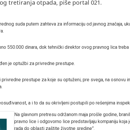
g tretiranja otpada, piše portal 021.
rednog suda putem zahteva za informaciju od javnog značaja, uku
a.
no 550.000 dinara, dok tehnički direktor ovog pravnog lica treba 
đen je optužbi za privredne prestupe.
i privredne prestupe za koje su optuženi, pre svega, na osnovu in
a.
eosuđivanost, a i to da su okrivljeni postupili po rešenjima inspe
Na glavnom pretresu održanom maja prošle godine, branilac 
pravno lice i odgovorno lice predstavljaju kompaniju koja
rada do oblasti zaštite životne sredine”.