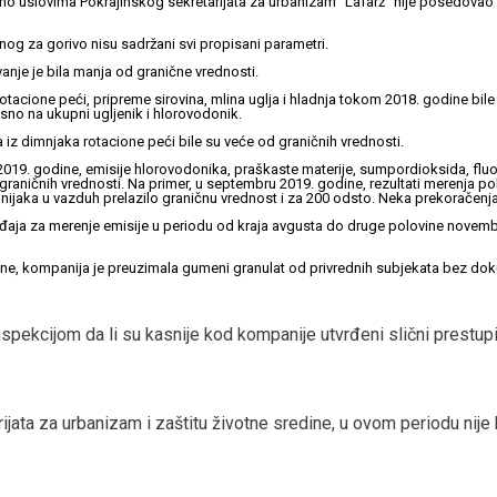
 uslovima Pokrajinskog sekretarijata za urbanizam “Lafarž” nije posedovao iz
nog za gorivo nisu sadržani svi propisani parametri.
nje je bila manja od granične vrednosti.
otacione peći, pripreme sirovina, mlina uglja i hladnja tokom 2018. godine bil
sno na ukupni ugljenik i hlorovodonik.
 iz dimnjaka rotacione peći bile su veće od graničnih vrednosti.
019. godine, emisije hlorovodonika, praškaste materije, sumpordioksida, fluo
 graničnih vrednosti. Na primer, u septembru 2019. godine, rezultati merenja p
jaka u vazduh prelazilo graničnu vrednost i za 200 odsto. Neka prekoračenja 
eđaja za merenje emisije u periodu od kraja avgusta do druge polovine novem
e, kompanija je preuzimala gumeni granulat od privrednih subjekata bez dok
spekcijom da li su kasnije kod kompanije utvrđeni slični prestupi,
jata za urbanizam i zaštitu životne sredine, u ovom periodu nije b