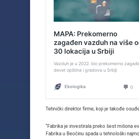
Tehnički direktor firme, koji je takođe osuđen
“Fabrika je investirala preko šest miliona e
Fabrika u Beočinu spada u tehnološki najmod