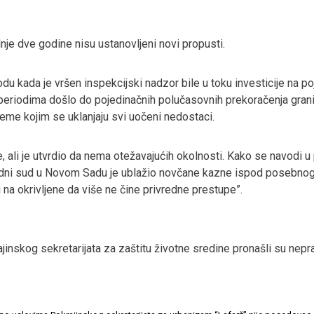
nje dve godine nisu ustanovljeni novi propusti.
du kada je vršen inspekcijski nadzor bile u toku investicije na po
im periodima došlo do pojedinačnih polučasovnih prekoračenja gra
preme kojim se uklanjaju svi uočeni nedostaci.
ali je utvrdio da nema otežavajućih okolnosti. Kako se navodi u pr
ivredni sud u Novom Sadu je ublažio novčane kazne ispod posebn
i na okrivljene da više ne čine privredne prestupe”.
ajinskog sekretarijata za zaštitu životne sredine pronašli su nepra