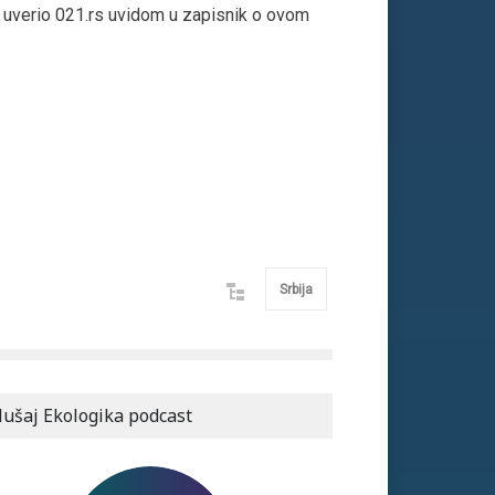
se uverio 021.rs uvidom u zapisnik o ovom
Srbija
lušaj Ekologika podcast