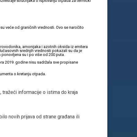
veštaje stručnjaka o ispitivanju otpada za termički
e su veće od graničnih vrednosti. Ovo se naročito
rovodonika, amonijaka i azotnih oksida iz emitera
olučasovnih srednjih vrednosti pokazali su da je
ponovljena su i po više od 200 puta.
bra 2019. godine nisu sadržala sve propisane
umenta o kretanju otpada.
 tražeći informacije o istima do kraja
ilo novih prijava od strane građana ili