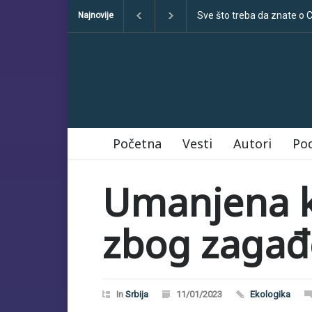
Klimatske dezinformacije
Najnovije
Početna
Vesti
Autori
Po
Umanjena ka
zbog zagađ
In
Srbija
11/01/2023
Ekologika