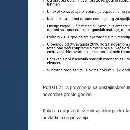
Od oktobra do 21. novembra 2019. godine suprotno
tretman.
U nekoliko izveštaja o ispitivanju otpada namenje
Kalorijska vrednost otpada namenjneog za spaljiva
Emisije zagađujućih materija u vazduh iz emitera r
odnosi na koncentracije organskih materija, odno
I tokom 2019. godine emisije zagađujućih materija
U periodu od 31. avgusta 2019. do 21. novembra 2
rotacione peći i pripreme sirovina bile su veće od
emitovanje hlorovodonika, sumpordioksida i amoni
Očitavanja polučasovnih srednjih vrednosti sa ur
elemente.
Suprotno propisanim uslovima, tokom 2019. godin
Portal 021.rs proverio je sa pokrajinskom in
novembra prošle godine.
Kako su odgovorili iz Pokrajinskog sekretari
nevladinih organizacija.