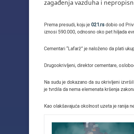
zagađenja vazduha i nepropisno
Prema presudi, koju je
021.rs
dobio od Priv
iznosi 590.000, odnosno oko pet hiljada evr
Cementari “Lafarž” je naloženo da plati ukup
Drugookrivljeni, direktor cementare, oslobo
Na sudu je dokazano da su okrivljeni izvršil
je tvrdila da nema elemenata kršenja zakon
Kao olakšavajuća okolnost uzeta je ranija n