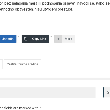
or, bez nalaganja mera ili podnošenja prijave”, navodi se. Kako 
ethodno obavešten, nisu utvrđeni prestupi.
LinkedIn
Copy Link
More
zaštita životne sredine
S
ed fields are marked with *