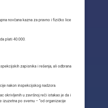
pna novčana kazna za pravno i fizičko lice
da plati 40.000.
spekcijskih zapisnika i rešenja, ali odbrana
kcije nakon inspekcijskog nadzora.
okrivljenih u završnoj reči istakao je da i
 je izuzetna po svemu – “od organizacije