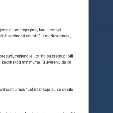
jedinim postrojenjima, kao i testovi
ničnih vrednosti emisija”. U međuvremenu,
esudi, cenjeno je i to što su prestupi bili
og zakonskog minimuma, “u uverenju da će
vilnosti u radu “Lafarža” koje su se desile