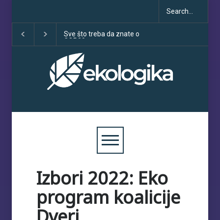
Sve što treba da znate o
Klimatske dezinfo
COP30
porastu uoči COP
Izbori 2022: Eko
program koalicije
Dveri