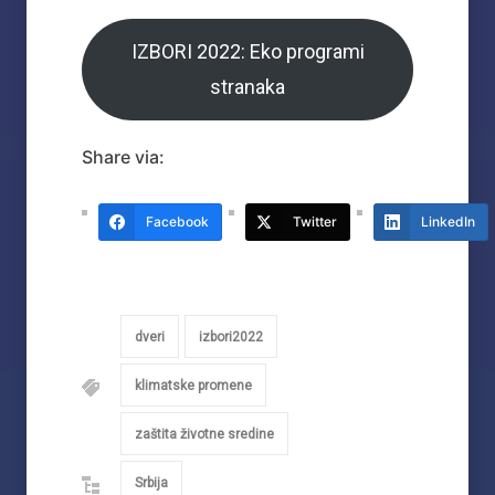
IZBORI 2022: Eko programi
stranaka
Share via:
Facebook
Twitter
LinkedIn
dveri
izbori2022
klimatske promene
zaštita životne sredine
Srbija