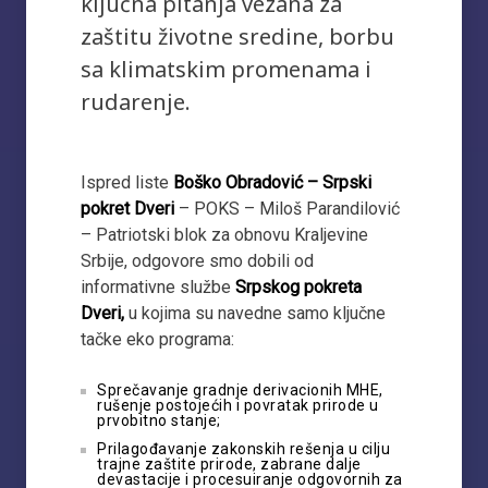
ključna pitanja vezana za
zaštitu životne sredine, borbu
sa klimatskim promenama i
rudarenje.
Ispred liste
Boško Obradović – Srpski
pokret Dveri
– POKS – Miloš Parandilović
– Patriotski blok za obnovu Kraljevine
Srbije, odgovore smo dobili od
informativne službe
Srpskog pokreta
Dveri,
u kojima su navedne samo ključne
tačke eko programa:
Sprečavanje gradnje derivacionih MHE,
rušenje postojećih i povratak prirode u
prvobitno stanje;
Prilagođavanje zakonskih rešenja u cilju
trajne zaštite prirode, zabrane dalje
devastacije i procesuiranje odgovornih za