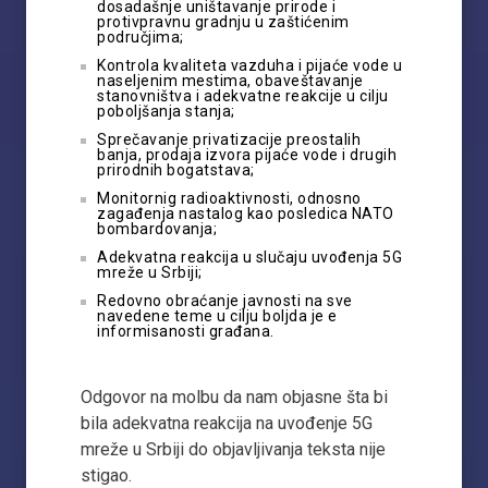
dosadašnje uništavanje prirode i
protivpravnu gradnju u zaštićenim
područjima;
Kontrola kvaliteta vazduha i pijaće vode u
naseljenim mestima, obaveštavanje
stanovništva i adekvatne reakcije u cilju
poboljšanja stanja;
Sprečavanje privatizacije preostalih
banja, prodaja izvora pijaće vode i drugih
prirodnih bogatstava;
Monitornig radioaktivnosti, odnosno
zagađenja nastalog kao posledica NATO
bombardovanja;
Adekvatna reakcija u slučaju uvođenja 5G
mreže u Srbiji;
Redovno obraćanje javnosti na sve
navedene teme u cilju boljda je e
informisanosti građana.
Odgovor na molbu da nam objasne šta bi
bila adekvatna reakcija na uvođenje 5G
mreže u Srbiji do objavljivanja teksta nije
stigao.