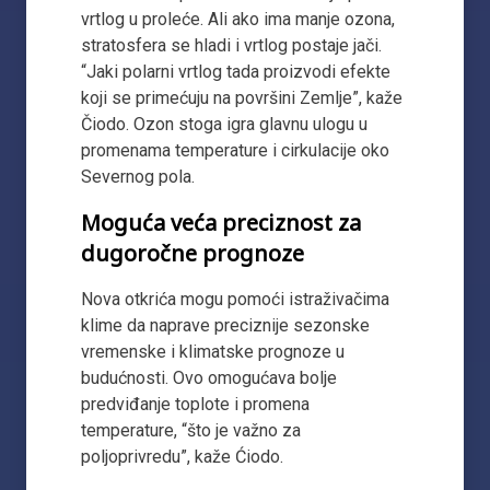
vrtlog u proleće. Ali ako ima manje ozona,
stratosfera se hladi i vrtlog postaje jači.
“Jaki polarni vrtlog tada proizvodi efekte
koji se primećuju na površini Zemlje”, kaže
Čiodo. Ozon stoga igra glavnu ulogu u
promenama temperature i cirkulacije oko
Severnog pola.
Moguća veća preciznost za
dugoročne prognoze
Nova otkrića mogu pomoći istraživačima
klime da naprave preciznije sezonske
vremenske i klimatske prognoze u
budućnosti. Ovo omogućava bolje
predviđanje toplote i promena
temperature, “što je važno za
poljoprivredu”, kaže Ćiodo.