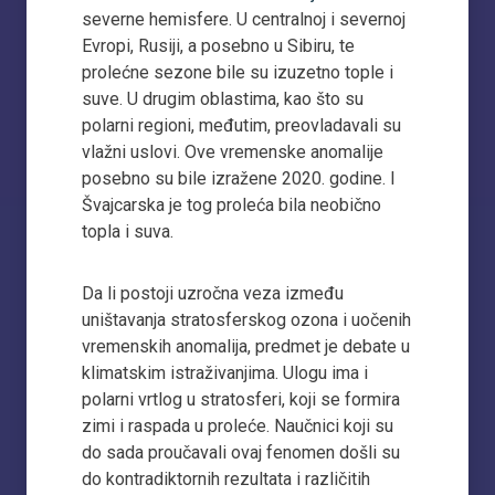
severne hemisfere. U centralnoj i severnoj
Evropi, Rusiji, a posebno u Sibiru, te
prolećne sezone bile su izuzetno tople i
suve. U drugim oblastima, kao što su
polarni regioni, međutim, preovladavali su
vlažni uslovi. Ove vremenske anomalije
posebno su bile izražene 2020. godine. I
Švajcarska je tog proleća bila neobično
topla i suva.
Da li postoji uzročna veza između
uništavanja stratosferskog ozona i uočenih
vremenskih anomalija, predmet je debate u
klimatskim istraživanjima. Ulogu ima i
polarni vrtlog u stratosferi, koji se formira
zimi i raspada u proleće. Naučnici koji su
do sada proučavali ovaj fenomen došli su
do kontradiktornih rezultata i različitih