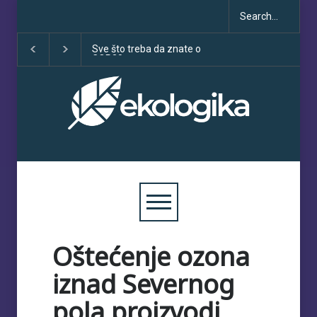
Sve što treba da znate o
Klimatske dezinformacije u
COP30
porastu uoči COP30
Oštećenje ozona
iznad Severnog
pola proizvodi