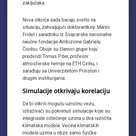
zaključaka.
Nova otkrića sada bacaju svetlo na
situaciju, zahvaljujući doktorantkinji Marini
Fridel i saradniku iz Švajcarske nacionalne
naučne fondacije Ambizione Gabrielu
Čiodou. Oboje su članovi grupe koju
predvodi Tomas Piter, profesor
atmosferske hemije na ETH Cirihu, i
sarađuju sa Univerzitetom Prinston i
drugim institucijama.
Simulacije otkrivaju korelaciju
Da bi otkrili moguću uzročnu vezu,
istraživači su pokrenuli simulacije koje su
integrisale oštećenje ozona u dva različita
klimatska modela. Većina klimatskih
modela uzima u obzir samo fizičke