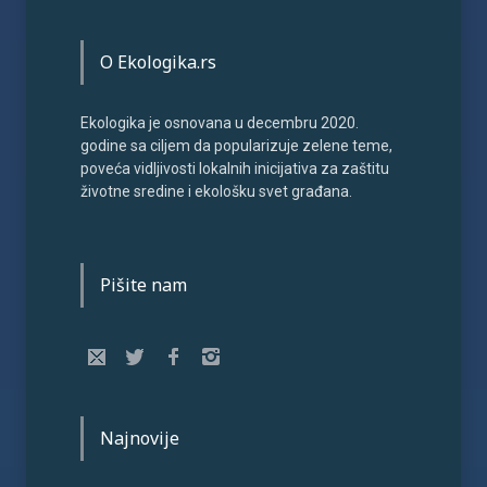
O Ekologika.rs
Ekologika je osnovana u decembru 2020.
godine sa ciljem da popularizuje zelene teme,
poveća vidljivosti lokalnih inicijativa za zaštitu
životne sredine i ekološku svet građana.
Pišite nam
Najnovije