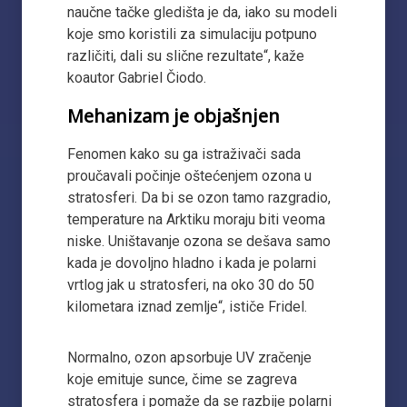
naučne tačke gledišta je da, iako su modeli
koje smo koristili za simulaciju potpuno
različiti, dali su slične rezultate“, kaže
koautor Gabriel Čiodo.
Mehanizam je objašnjen
Fenomen kako su ga istraživači sada
proučavali počinje oštećenjem ozona u
stratosferi. Da bi se ozon tamo razgradio,
temperature na Arktiku moraju biti veoma
niske. Uništavanje ozona se dešava samo
kada je dovoljno hladno i kada je polarni
vrtlog jak u stratosferi, na oko 30 do 50
kilometara iznad zemlje“, ističe Fridel.
Normalno, ozon apsorbuje UV zračenje
koje emituje sunce, čime se zagreva
stratosfera i pomaže da se razbije polarni