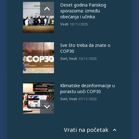
Deset godina Pariskog
sporazuma: između
obećanja i učinka
Vesti
10/11/2025
Sve što treba da znate o
COP30
Svet
,
Vesti
10/11/2025
Klimatske dezinformacije u
porastu uoči COP30
Svet
,
Vesti
07/11/2025
Vrati na početak