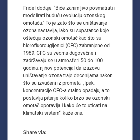
Fridel dodaje: “Biće zanimljivo posmatrati i
modelirati buduću evoluciju ozonskog
omotača.” To je zato što se uništavanje
ozona nastavlja, iako su supstance koje
oštećuju ozonski omotač kao što su
hlorofluorougljenici (CFC) zabranjene od
1989. CFC su veoma dugovečne i
zadržavaju se u atmosferi 50 do 100
godina; njihov potencijal da izazovu
uništavanje ozona traje decenijama nakon
što su izvučeni iz prometa. „Ipak,
koncentracije CFC-a stalno opadaju, a to
postavlja pitanje koliko brzo se ozonski
omotač oporavlja i kako će to uticati na
klimatski sistem“, kaže ona.
Share via: