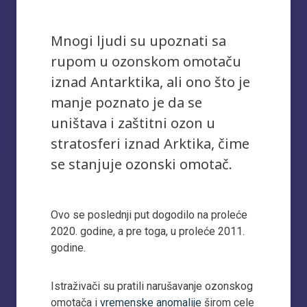
Mnogi ljudi su upoznati sa
rupom u ozonskom omotaču
iznad Antarktika, ali ono što je
manje poznato je da se
uništava i zaštitni ozon u
stratosferi iznad Arktika, čime
se stanjuje ozonski omotač.
Ovo se poslednji put dogodilo na proleće
2020. godine, a pre toga, u proleće 2011.
godine.
Istraživači su pratili narušavanje ozonskog
omotača i
vremenske anomalije
širom cele