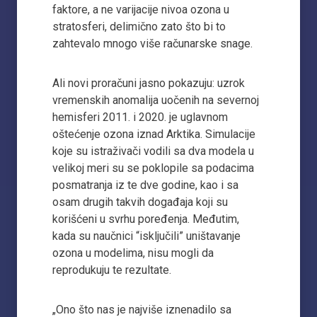
faktore, a ne varijacije nivoa ozona u
stratosferi, delimično zato što bi to
zahtevalo mnogo više računarske snage.
Ali novi proračuni jasno pokazuju: uzrok
vremenskih anomalija uočenih na severnoj
hemisferi 2011. i 2020. je uglavnom
oštećenje ozona iznad Arktika. Simulacije
koje su istraživači vodili sa dva modela u
velikoj meri su se poklopile sa podacima
posmatranja iz te dve godine, kao i sa
osam drugih takvih događaja koji su
korišćeni u svrhu poređenja. Međutim,
kada su naučnici “isključili” uništavanje
ozona u modelima, nisu mogli da
reprodukuju te rezultate.
„Ono što nas je najviše iznenadilo sa