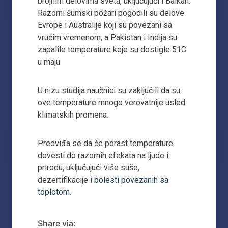
brojnim delovima sveta, uključujući i Balkan.
Razorni šumski požari pogodili su delove
Evrope i Australije koji su povezani sa
vrućim vremenom, a Pakistan i Indija su
zapalile temperature koje su dostigle 51C
u maju.
U nizu studija naučnici su zaključili da su
ove temperature mnogo verovatnije usled
klimatskih promena.
Predviđa se da će porast temperature
dovesti do razornih efekata na ljude i
prirodu, uključujući više suše,
dezertifikacije i
bolesti povezanih sa
toplotom.
Share via: