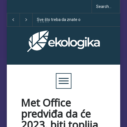
Sve što treba da znate o
Klimatske dezinformacij
COP30
porastu uoči COP30
Met Office
predviđa da će
2023. biti toplija