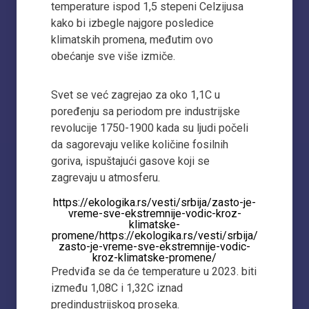
temperature ispod 1,5 stepeni Celzijusa
kako bi izbegle najgore posledice
klimatskih promena, međutim ovo
obećanje sve više izmiče.
Svet se već zagrejao za oko 1,1C u
poređenju sa periodom pre industrijske
revolucije 1750-1900 kada su ljudi počeli
da sagorevaju velike količine fosilnih
goriva, ispuštajući gasove koji se
zagrevaju u atmosferu.
https://ekologika.rs/vesti/srbija/zasto-je-
vreme-sve-ekstremnije-vodic-kroz-
klimatske-
promene/https://ekologika.rs/vesti/srbija/
zasto-je-vreme-sve-ekstremnije-vodic-
kroz-klimatske-promene/
Predviđa se da će temperature u 2023. biti
između 1,08C i 1,32C iznad
predindustrijskog proseka.