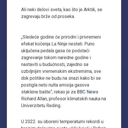
Ali neki delovi sveta, kao što je Arktik, se
zagrevaju brže od proseka.
„Sledeće godine će prirodni i privremeni
efekat kočenja La Ninje nestati. Puno
uključena pedala gasa će podstaći
zagrevanje tokom naredne godine i
nastaviti u budućnosti, zajedno sa
ozbiljnijim vremenskim ekstremima, sve
dok politike ne budu na snazi kako bi se
postigla neto nulta emisija gasova
staklene bašte“, rekao je za
BBC News
Richard Allan, profesor klimatskih nauka na
Univerzitetu Reding.
U 2022. su oboreni temperaturni rekordi u