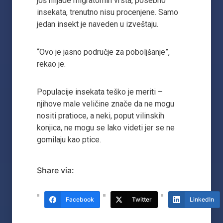
još hiljade migratornih vrsta, posebno
insekata, trenutno nisu procenjene. Samo
jedan insekt je naveden u izveštaju.
“Ovo je jasno područje za poboljšanje”,
rekao je.
Populacije insekata teško je meriti –
njihove male veličine znače da ne mogu
nositi pratioce, a neki, poput vilinskih
konjica, ne mogu se lako videti jer se ne
gomilaju kao ptice.
Share via:
Facebook
Twitter
LinkedIn