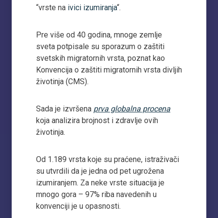
“vrste na
ivici izumiranja
“.
Pre više od 40 godina, mnoge zemlje
sveta potpisale su sporazum o zaštiti
svetskih migratornih vrsta, poznat kao
Konvencija o zaštiti migratornih vrsta divljih
životinja (CMS).
Sada je izvršena
prva globalna procena
koja analizira brojnost i zdravlje ovih
životinja.
Od 1.189 vrsta koje su praćene, istraživači
su utvrdili da je jedna od pet ugrožena
izumiranjem. Za neke vrste situacija je
mnogo gora – 97% riba navedenih u
konvenciji je u opasnosti.