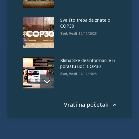
Sve što treba da znate o
COP30
Svet
,
Vesti
10/11/2025
Klimatske dezinformacije u
porastu uoči COP30
Svet
,
Vesti
07/11/2025
Vrati na početak