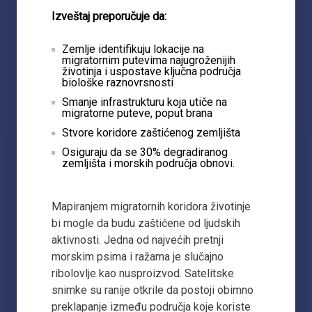
Izveštaj preporučuje da:
Zemlje identifikuju lokacije na
migratornim putevima najugroženijih
životinja i uspostave ključna područja
biološke raznovrsnosti
Smanje infrastrukturu koja utiče na
migratorne puteve, poput brana
Stvore koridore zaštićenog zemljišta
Osiguraju da se 30% degradiranog
zemljišta i morskih područja obnovi.
Mapiranjem migratornih koridora životinje
bi mogle da budu zaštićene od ljudskih
aktivnosti. Jedna od najvećih pretnji
morskim psima i ražama je slučajno
ribolovlje kao nusproizvod. Satelitske
snimke su ranije otkrile da postoji obimno
preklapanje između područja koje koriste