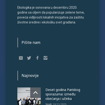
Ekologika je osnovana u decembru 2020.
godine sa ciljem da popularizuje zelene teme,
poveća vidljivosti lokalnih inicijativa za zaštitu
životne sredine i ekološku svet građana.
Pišite nam
Najnovije
Deset godina Pariskog
sporazuma: između
obećanja i učinka
Vesti
10/11/2025