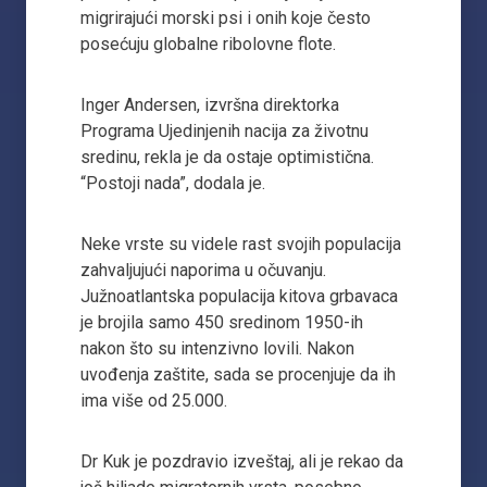
migrirajući morski psi i onih koje često
posećuju globalne ribolovne flote.
Inger Andersen, izvršna direktorka
Programa Ujedinjenih nacija za životnu
sredinu, rekla je da ostaje optimistična.
“Postoji nada”, dodala je.
Neke vrste su videle rast svojih populacija
zahvaljujući naporima u očuvanju.
Južnoatlantska populacija kitova grbavaca
je brojila samo 450 sredinom 1950-ih
nakon što su intenzivno lovili. Nakon
uvođenja zaštite, sada se procenjuje da ih
ima više od 25.000.
Dr Kuk je pozdravio izveštaj, ali je rekao da