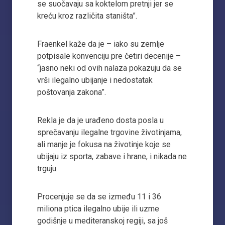
se suočavaju sa koktelom pretnji jer se
kreću kroz različita staništa”.
Fraenkel kaže da je – iako su zemlje
potpisale konvenciju pre četiri decenije –
“jasno neki od ovih nalaza pokazuju da se
vrši ilegalno ubijanje i nedostatak
poštovanja zakona”.
Rekla je da je urađeno dosta posla u
sprečavanju ilegalne trgovine životinjama,
ali manje je fokusa na životinje koje se
ubijaju iz sporta, zabave i hrane, i nikada ne
trguju.
Procenjuje se da se između 11 i 36
miliona ptica ilegalno ubije ili uzme
godišnje u mediteranskoj regiji, sa još