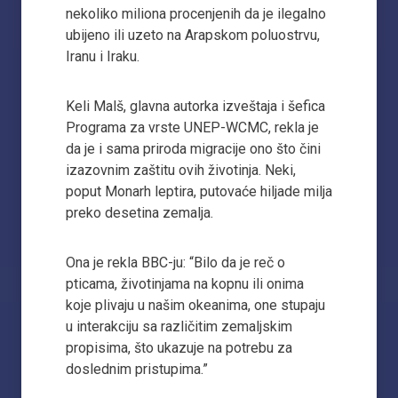
nekoliko miliona procenjenih da je ilegalno
ubijeno ili uzeto na Arapskom poluostrvu,
Iranu i Iraku.
Keli Malš, glavna autorka izveštaja i šefica
Programa za vrste UNEP-WCMC, rekla je
da je i sama priroda migracije ono što čini
izazovnim zaštitu ovih životinja. Neki,
poput Monarh leptira, putovaće hiljade milja
preko desetina zemalja.
Ona je rekla BBC-ju: “Bilo da je reč o
pticama, životinjama na kopnu ili onima
koje plivaju u našim okeanima, one stupaju
u interakciju sa različitim zemaljskim
propisima, što ukazuje na potrebu za
doslednim pristupima.”