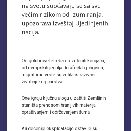
na svetu suočavaju se sa sve
većim rizikom od izumiranja,
upozorava izveštaj Ujedinjenih
nacija.
Od golubova-tetreba do zelenih kornjača,
od evropskih jegulja do afričkih pingvina,
migratorne vrste su veliki istraživači
životinjskog carstva.
One igraju ključnu ulogu u zaštiti Zemljinih
staništa prenosom hranljivih materija,
oprašivanjem i održavanjem šuma.
Ali decenije eksploatacije ostavile su