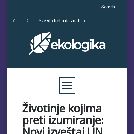
Sve što treba da znate o
Klimatske dezinfor
COP30
porastu uoči COP3
Životinje kojima
preti izumiranje:
Novi izveštaj UN