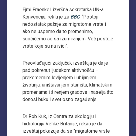
Ejmi Fraenkel, izvršna sekretarka UN-a
Konvencije, rekla je za
BBC
: “Postoji
nedostatak pažnje za migratorne vrste i
ako ne uspemo da to promenimo,
suočićemo se sa izumiranjem. Već postoje
vrste koje su na ivici”.
Preovlađujući zaključak izveštaja je da je
pad pokrenut ljudskom aktivnošću –
prekomernim lovljenjem i ubijanjem
životinja, uništavanjem staništa, klimatskim
promenama i širenjem gradova i naselja što
donosi buku i svetlosno zagađenje.
Dr Rob Kuk, iz Centra za ekologiju i
hidrologiju Velike Britanije, rekao je da
izveštaj pokazuje da se “migratorne vrste