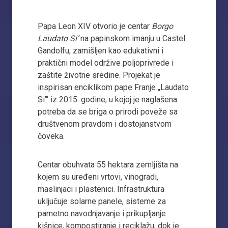
Papa Leon XIV otvorio je centar
Borgo
Laudato Si’
na papinskom imanju u Castel
Gandolfu, zamišljen kao edukativni i
praktični model održive poljoprivrede i
zaštite životne sredine. Projekat je
inspirisan enciklikom pape Franje „Laudato
Si’“ iz 2015. godine, u kojoj je naglašena
potreba da se briga o prirodi poveže sa
društvenom pravdom i dostojanstvom
čoveka.
Centar obuhvata 55 hektara zemljišta na
kojem su uređeni vrtovi, vinogradi,
maslinjaci i plastenici. Infrastruktura
uključuje solarne panele, sisteme za
pametno navodnjavanje i prikupljanje
kišnice, kompostiranje i reciklažu, dok je