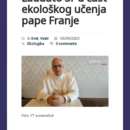
ekološkog učenja
pape Franje
In
Svet
,
Vesti
05/09/2025
Ekologika
0 comments
Foto: YT screenshot