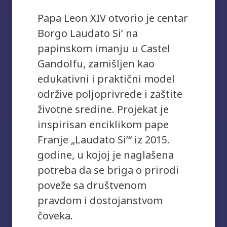
Papa Leon XIV otvorio je centar
Borgo Laudato Si’ na
papinskom imanju u Castel
Gandolfu, zamišljen kao
edukativni i praktični model
održive poljoprivrede i zaštite
životne sredine. Projekat je
inspirisan enciklikom pape
Franje „Laudato Si’“ iz 2015.
godine, u kojoj je naglašena
potreba da se briga o prirodi
poveže sa društvenom
pravdom i dostojanstvom
čoveka.