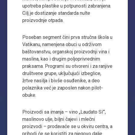
upotreba plastike u potpunosti zabranjena.
Cilj je dostizanje standarda nulte
proizvodnje otpada.
Poseban segment čini prva stručna škola u
Vatikanu, namenjena obuci u održivom
baštovanstvu, organskoj proizvodnji vina i
maslina, kao i drugim poljoprivrednim
praksama. Programi su otvoreni i za ranjive
društvene grupe, uključujući izbeglice,
žrtve nasilja i bivše osuđenike, a deo
polaznika već je zaposlen nakon pilot-
obuke.
Proizvodi sa imanja – vino „Laudato Si’“,
maslinovo ulje, biljni čajevi i mlečni
proizvodi – prodavaće se u okviru centra, a
prihodi će se koristiti za njegovo dalje