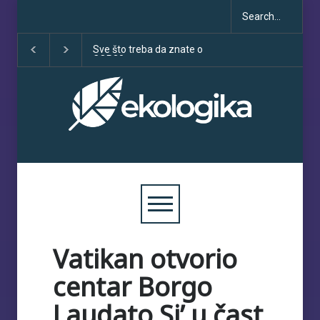
Sve što treba da znate o
Klimatske dezinfo
COP30
porastu uoči COP
Vatikan otvorio
centar Borgo
Laudato Si’ u čast