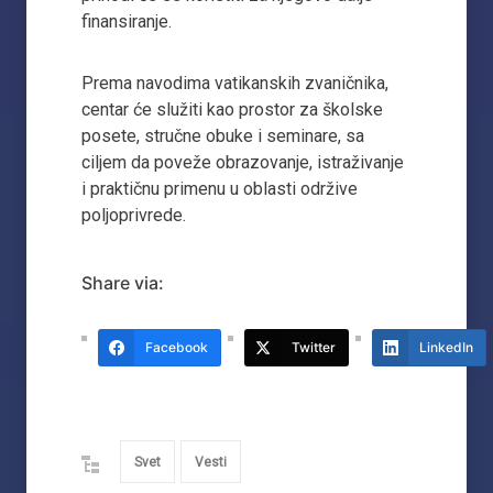
finansiranje.
Prema navodima vatikanskih zvaničnika,
centar će služiti kao prostor za školske
posete, stručne obuke i seminare, sa
ciljem da poveže obrazovanje, istraživanje
i praktičnu primenu u oblasti održive
poljoprivrede.
Share via:
Facebook
Twitter
LinkedIn
Svet
Vesti