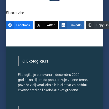
Share via:
Facebook
Twitter
LinkedIn
Copy Lin
O Ekologika.rs
Ekologika je osnovana u decembru 2020.
godine sa ciljem da popularizuje zelene teme,
poveća vidljivosti lokalnih inicijativa za zaštitu
životne sredine i ekološku svet građana.