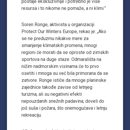
postaje ekskluzivnije i potrebno je više
resursa i to nikome ne pomaže, a ni klimi.”
Soren Ronge, aktivista u organizaciji
Protect Our Winters Europe, rekao je: „Ako
se ne preduzmu nikakve mere za
smanjenje klimatskih promena, mnogi
regioni će morati da se oproste od zimskih
sportova na duge staze. Odmarališta na
nižim nadmorskim visinama će to prvo
osetiti i mnoga su već bila primorana da se
zatvore. Ronge ističe da mnoge planinske
zajednice takođe zavise od letnjeg
turizma, ali su negativni efekti
nepouzdanih snežnih padavina, doveli do
još suša i požara, što onemogućava i letnju
rekreaciju.