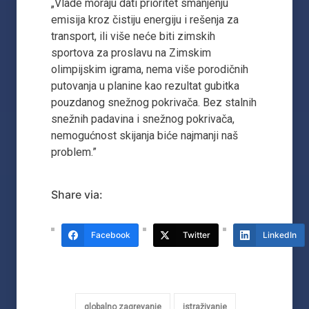
„Vlade moraju dati prioritet smanjenju
emisija kroz čistiju energiju i rešenja za
transport, ili više neće biti zimskih
sportova za proslavu na Zimskim
olimpijskim igrama, nema više porodičnih
putovanja u planine kao rezultat gubitka
pouzdanog snežnog pokrivača. Bez stalnih
snežnih padavina i snežnog pokrivača,
nemogućnost skijanja biće najmanji naš
problem.”
Share via:
Facebook
Twitter
LinkedIn
globalno zagrevanje
istraživanje