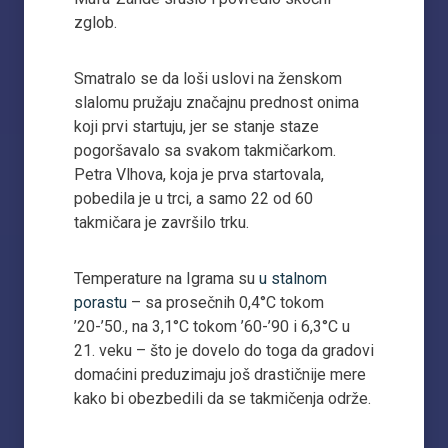
zglob.
Smatralo se da loši uslovi na ženskom
slalomu pružaju značajnu prednost onima
koji prvi startuju, jer se stanje staze
pogoršavalo sa svakom takmičarkom.
Petra Vlhova, koja je prva startovala,
pobedila je u trci, a samo 22 od 60
takmičara je završilo trku.
Temperature na Igrama su
u stalnom
porastu
– sa prosečnih 0,4°C tokom
’20-’50., na 3,1°C tokom ’60-’90 i 6,3°C u
21. veku – što je dovelo do toga da gradovi
domaćini preduzimaju još drastičnije mere
kako bi obezbedili da se takmičenja održe.