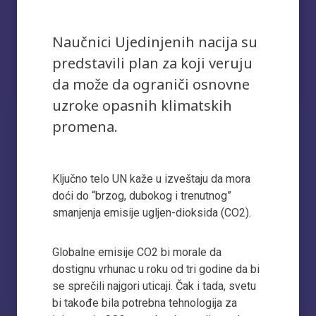
Naučnici Ujedinjenih nacija su
predstavili plan za koji veruju
da može da ograniči osnovne
uzroke opasnih klimatskih
promena.
Ključno telo UN kaže u izveštaju da mora
doći do “brzog, dubokog i trenutnog”
smanjenja emisije ugljen-dioksida (CO2).
Globalne emisije CO2 bi morale da
dostignu vrhunac u roku od tri godine da bi
se sprečili najgori uticaji. Čak i tada, svetu
bi takođe bila potrebna tehnologija za