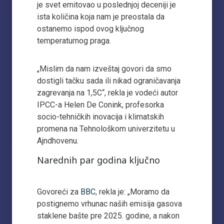
je svet emitovao u poslednjoj deceniji je
ista količina koja nam je preostala da
ostanemo ispod ovog ključnog
temperaturnog praga.
„Mislim da nam izveštaj govori da smo
dostigli tačku sada ili nikad ograničavanja
zagrevanja na 1,5C“, rekla je vodeći autor
IPCC-a Helen De Conink, profesorka
socio-tehničkih inovacija i klimatskih
promena na Tehnološkom univerzitetu u
Ajndhovenu.
Narednih par godina ključno
Govoreći za
BBC
, rekla je: „Moramo da
postignemo vrhunac naših emisija gasova
staklene bašte pre 2025. godine, a nakon