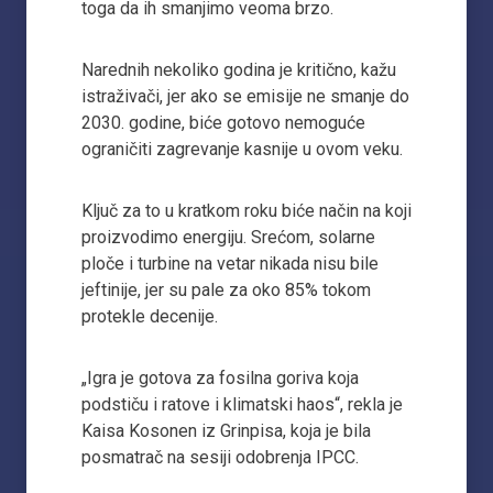
toga da ih smanjimo veoma brzo.
Narednih nekoliko godina je kritično, kažu
istraživači, jer ako se emisije ne smanje do
2030. godine, biće gotovo nemoguće
ograničiti zagrevanje kasnije u ovom veku.
Ključ za to u kratkom roku biće način na koji
proizvodimo energiju. Srećom, solarne
ploče i turbine na vetar nikada nisu bile
jeftinije, jer su pale za oko 85% tokom
protekle decenije.
„Igra je gotova za fosilna goriva koja
podstiču i ratove i klimatski haos“, rekla je
Kaisa Kosonen iz Grinpisa, koja je bila
posmatrač na sesiji odobrenja IPCC.