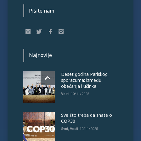
Pišite nam
Najnovije
Deset godina Pariskog
sporazuma: između
obećanja i učinka
Vesti
10/11/2025
Sve što treba da znate o
COP30
Svet
,
Vesti
10/11/2025