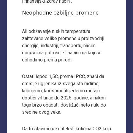
i finansijski zdrav način“.
Neophodne ozbiljne promene
Ali održavanje niskih temperatura
zahtevaće velike promene u proizvodnji
energije, industriji, transportu, našim
obrascima potrošnje i načinu na koji se
ophodimo prema prirodi.
Ostati ispod 1,5C, prema IPCC, znači da
emisije ugljenika iz svega što radimo,
kupujemo, koristimo ili jedemo moraju
dostići vrhunac do 2025. godine, a nakon
toga brzo opadati, dostižući neto nulu do
sredine ovog veka.
Da to stavimo u kontekst, količina CO2 koju