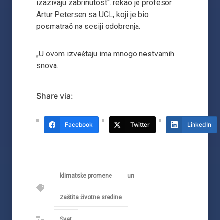
izazivaju zabrinutost“, rekao je profesor
Artur Petersen sa UCL, koji je bio
posmatrač na sesiji odobrenja.
„U ovom izveštaju ima mnogo nestvarnih
snova.
Share via:
Facebook
Twitter
LinkedIn
klimatske promene
un
zaštita životne sredine
Svet