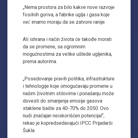
„Nema prostora za bilo kakve nove razvoje
fosilnih goriva, a fabrike uglja i gasa koje
već imamo moraju da se zatvore ranije.
Ali ishrana i način života će takođe morati
da se promene, sa ogromnim
mogućnostima za velike uštede ugljenika,
prema autorima.
„Posedovanje pravih politika, infrastrukture
i tehnologije koje omogućavaju promene u
našim životnim stilovima i ponašanju može
dovesti do smanjenja emisije gasova
staklene bašte za 40-70% do 2050. Ovo
nudi značajan neiskorišćen potencijal“,
rekao je kopredsedavajući IPCC Prijadarši
Šukla.