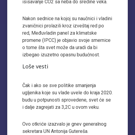
isisavanje CO2 sa neba do sredine veka.
Nakon sednice na kojoj su naučnici i vladini
zvaničnici prolazili kroz izveštaj red po
red, Međuvladin panel za klimatske
promene (IPCC) je objavio svoje smernice
o tome šta svet može da uradi da bi
izbegao izuzetno opasnu budućnost.
Loše vesti
Čak i ako se sve politike smanjenja
ugljenika koje su vlade uvele do kraja 2020.
budu u potpunosti sprovedene, svet će se
i dalje zagrejati za 3,2C u ovom veku.
Ovo otkriće izazvalo je gnev generalnog
sekretara UN Antonija Gutereša.