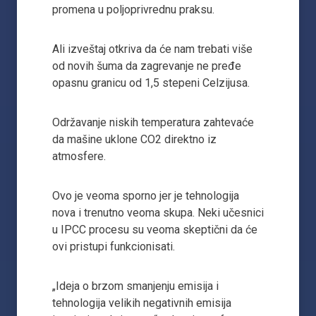
promena u poljoprivrednu praksu.
Ali izveštaj otkriva da će nam trebati više
od novih šuma da zagrevanje ne pređe
opasnu granicu od 1,5 stepeni Celzijusa.
Održavanje niskih temperatura zahtevaće
da mašine uklone CO2 direktno iz
atmosfere.
Ovo je veoma sporno jer je tehnologija
nova i trenutno veoma skupa. Neki učesnici
u IPCC procesu su veoma skeptični da će
ovi pristupi funkcionisati.
„Ideja o brzom smanjenju emisija i
tehnologija velikih negativnih emisija