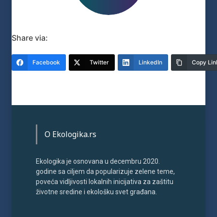
Share via:
Facebook
Twitter
LinkedIn
Copy Lin
O Ekologika.rs
Ekologika je osnovana u decembru 2020.
godine sa ciljem da popularizuje zelene teme,
poveća vidljivosti lokalnih inicijativa za zaštitu
životne sredine i ekološku svet građana.