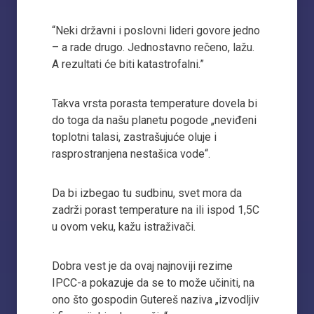
“Neki državni i poslovni lideri govore jedno
– a rade drugo. Jednostavno rečeno, lažu.
A rezultati će biti katastrofalni.”
Takva vrsta porasta temperature dovela bi
do toga da našu planetu pogode „neviđeni
toplotni talasi, zastrašujuće oluje i
rasprostranjena nestašica vode“.
Da bi izbegao tu sudbinu, svet mora da
zadrži porast temperature na ili ispod 1,5C
u ovom veku, kažu istraživači.
Dobra vest je da ovaj najnoviji rezime
IPCC-a pokazuje da se to može učiniti, na
ono što gospodin Gutereš naziva „izvodljiv