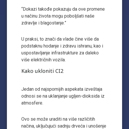
“Dokazi takođe pokazuju da ove promene
u načinu života mogu poboljšati naše
zdravlje i blagostanje.”
U praksi, to znači da vlade čine više da
podstaknu hodanje i zdravu ishranu, kao i
uspostavljanje infrastrukture za daleko
više električnih vozila.
Kako ukloniti CI2
Jedan od najspornijih aspekata izveštaja
odnosi se na uklanjanje ugljen-dioksida iz
atmosfere.
Ovo se može uraditi na više različitih
načina, uključujući sadnju drveća i unošenje