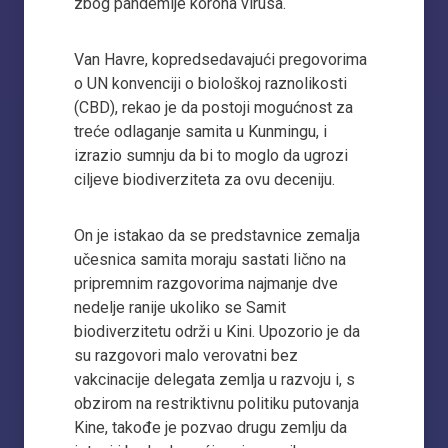
zbog pandemije korona virusa.
Van Havre, kopredsedavajući pregovorima
o UN konvenciji o biološkoj raznolikosti
(CBD), rekao je da postoji mogućnost za
treće odlaganje samita u Kunmingu, i
izrazio sumnju da bi to moglo da ugrozi
ciljeve biodiverziteta za ovu deceniju.
On je istakao da se predstavnice zemalja
učesnica samita moraju sastati lično na
pripremnim razgovorima najmanje dve
nedelje ranije ukoliko se Samit
biodiverzitetu održi u Kini. Upozorio je da
su razgovori malo verovatni bez
vakcinacije delegata zemlja u razvoju i, s
obzirom na restriktivnu politiku putovanja
Kine, takođe je pozvao drugu zemlju da