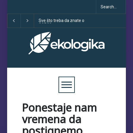
Sve što treba da znate o
Klimatske dezinfor
COP30
porastu uoči COP3
Ponestaje nam
vremena da
postignemo