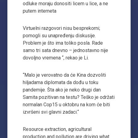
odluke moraju donositi licem u lice, a ne
putem interneta
Virtuelni razgovori nisu besprekorni;
pomogli su unapređenju diskusije.
Problem je što ima toliko posla. Rade
samo tri sata dnevno – jednostavno nije
dovoljno vremena “, rekao je Li.
“Malo je verovatno da će Kina dozvoliti
hiljadama diplomata da dođu u toku
pandemije. Šta ako je neko drugi dan
Samita pozitivan na testu? Teško je održati
normalan Cop15 u oktobru na kom će biti
izvršeni svi glavni zadaci.“
Resource extraction, agricultural
production and pollution are driving what