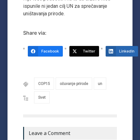
ispunile ni jedan cilj UN za sprečavanje
uništavanja prirode.
Share via:
Facebook
Twitter
LinkedIn
COP15
očuvanje prirode
un
Svet
Leave a Comment