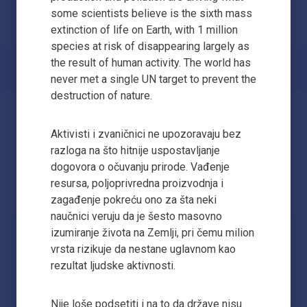
some scientists believe is the sixth mass
extinction of life on Earth, with 1 million
species at risk of disappearing largely as
the result of human activity. The world has
never met a single UN target to prevent the
destruction of nature.
Aktivisti i zvaničnici ne upozoravaju bez
razloga na što hitnije uspostavljanje
dogovora o očuvanju prirode. Vađenje
resursa, poljoprivredna proizvodnja i
zagađenje pokreću ono za šta neki
naučnici veruju da je šesto masovno
izumiranje života na Zemlji, pri čemu milion
vrsta rizikuje da nestane uglavnom kao
rezultat ljudske aktivnosti.
Nije loše podsetiti i na to da države nisu