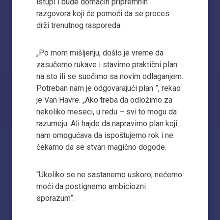
istupi i bude domaćin pripremnih
razgovora koji će pomoći da se proces
drži trenutnog rasporeda.
„Po mom mišljenju, došlo je vreme da
zasučemo rukave i stavimo praktični plan
na sto ili se suočimo sa novim odlaganjem.
Potreban nam je odgovarajući plan ”, rekao
je Van Havre. „Ako treba da odložimo za
nekoliko meseci, u redu – svi to mogu da
razumeju. Ali hajde da napravimo plan koji
nam omogućava da ispoštujemo rok i ne
čekamo da se stvari magično dogode.
“Ukoliko se ne sastanemo uskoro, nećemo
moći da postignemo ambiciozni
sporazum”.