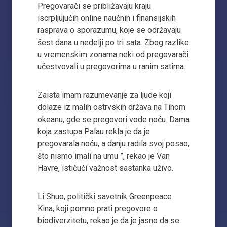
Pregovarači se približavaju kraju
iscrpljujućih online naučnih i finansijskih
rasprava o sporazumu, koje se održavaju
šest dana u nedelji po tri sata. Zbog razlike
u vremenskim zonama neki od pregovarači
učestvovali u pregovorima u ranim satima.
Zaista imam razumevanje za ljude koji
dolaze iz malih ostrvskih država na Tihom
okeanu, gde se pregovori vode noću. Dama
koja zastupa Palau rekla je da je
pregovarala noću, a danju radila svoj posao,
što nismo imali na umu ”, rekao je Van
Havre, ističući važnost sastanka uživo.
Li Shuo, politički savetnik Greenpeace
Kina, koji pomno prati pregovore o
biodiverzitetu, rekao je da je jasno da se