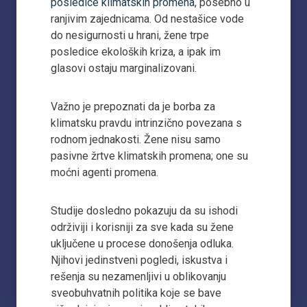
posledice klimatskih promena
, posebno u
ranjivim zajednicama. Od nestašice vode
do nesigurnosti u hrani, žene trpe
posledice ekoloških kriza, a ipak im
glasovi ostaju marginalizovani.
Važno je prepoznati da je borba za
klimatsku pravdu intrinzično povezana s
rodnom jednakosti. Žene nisu samo
pasivne žrtve klimatskih promena; one su
moćni agenti promena.
Studije dosledno pokazuju da su ishodi
održiviji i korisniji za sve kada su žene
uključene u procese donošenja odluka.
Njihovi jedinstveni pogledi, iskustva i
rešenja su nezamenljivi u oblikovanju
sveobuhvatnih politika koje se bave