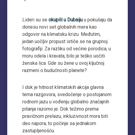
Lideri su se
okupili u Dubaiju
u pokušaju da
donesu novi set globalnih mera kao
odgovor na klimatsku krizu. Međutim,
jedan uočljiv propust ističe se na grupnoj
fotografiji. Za razliku od većine porodica, u
moru odela i kravata, bilo je teško uočiti
ženska lica. Gde su žene u ovoj ključnoj
razmeni o budućnosti planete?
I dok je hitnost klimatskih akcija glavna
tema razgovora, svedočenje o postojanom
rodnom jazu u vođenju globalno značajnih
pitanja razorno je. Dok težimo prema
pravičnom prelazu, inkluzivnost mora biti
deo napora; to počinje sa jednakom
zastupljenošću.