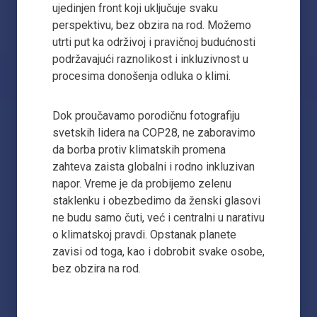
ujedinjen front koji uključuje svaku
perspektivu, bez obzira na rod. Možemo
utrti put ka održivoj i pravičnoj budućnosti
podržavajući raznolikost i inkluzivnost u
procesima donošenja odluka o klimi.
Dok proučavamo porodičnu fotografiju
svetskih lidera na COP28, ne zaboravimo
da borba protiv klimatskih promena
zahteva zaista globalni i rodno inkluzivan
napor. Vreme je da probijemo zelenu
staklenku i obezbedimo da ženski glasovi
ne budu samo čuti, već i centralni u narativu
o klimatskoj pravdi. Opstanak planete
zavisi od toga, kao i dobrobit svake osobe,
bez obzira na rod.