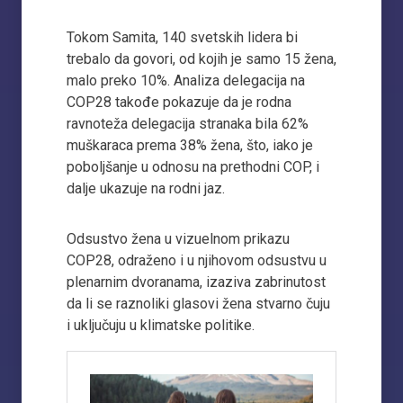
Tokom Samita, 140 svetskih lidera bi
trebalo da govori, od kojih je samo 15 žena,
malo preko 10%. Analiza delegacija na
COP28 takođe pokazuje da je rodna
ravnoteža delegacija stranaka bila 62%
muškaraca prema 38% žena, što, iako je
poboljšanje u odnosu na prethodni COP, i
dalje ukazuje na rodni jaz.
Odsustvo žena u vizuelnom prikazu
COP28, odraženo i u njihovom odsustvu u
plenarnim dvoranama, izaziva zabrinutost
da li se raznoliki glasovi žena stvarno čuju
i uključuju u klimatske politike.