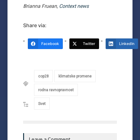
Brianna Fruean,
Context news
Share via:
Facebook
Twitter
LinkedIn
cop28
klimatske promene
rodna ravnopravnost
Svet
Leave a Comment