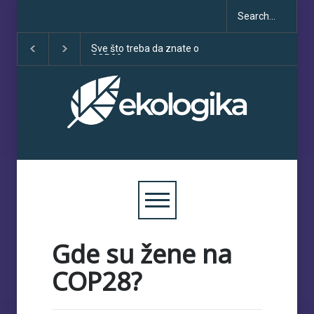
Sve što treba da znate o
Klimatske dezinfor
COP30
porastu uoči COP3
Gde su žene na
COP28?