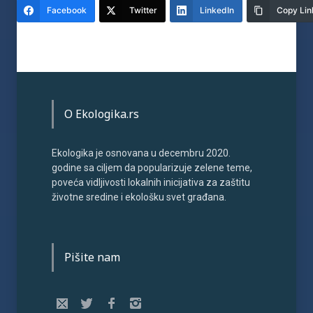
Facebook
Twitter
LinkedIn
Copy Lin
O Ekologika.rs
Ekologika je osnovana u decembru 2020.
godine sa ciljem da popularizuje zelene teme,
poveća vidljivosti lokalnih inicijativa za zaštitu
životne sredine i ekološku svet građana.
Pišite nam