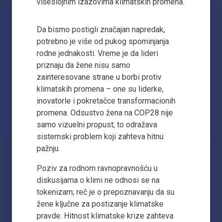
višeslojnim izazovima klimatskih promena.
Da bismo postigli značajan napredak,
potrebno je više od pukog spominjanja
rodne jednakosti. Vreme je da lideri
priznaju da žene nisu samo
zainteresovane strane u borbi protiv
klimatskih promena – one su liderke,
inovatorle i pokretačce transformacionih
promena. Odsustvo žena na COP28 nije
samo vizuelni propust; to odražava
sistemski problem koji zahteva hitnu
pažnju.
Poziv za rodnom ravnopravnošću u
diskusijama o klimi ne odnosi se na
tokenizam; reč je o prepoznavanju da su
žene ključne za postizanje klimatske
pravde. Hitnost klimatske krize zahteva