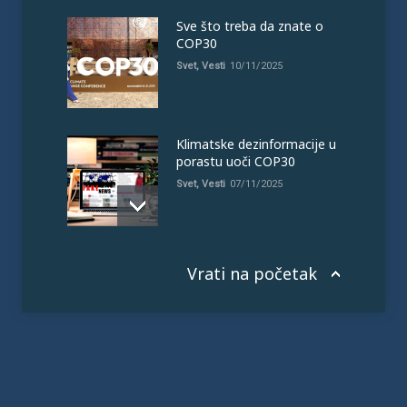
Sve što treba da znate o
COP30
Svet
,
Vesti
10/11/2025
Klimatske dezinformacije u
porastu uoči COP30
Svet
,
Vesti
07/11/2025
Vrati na početak