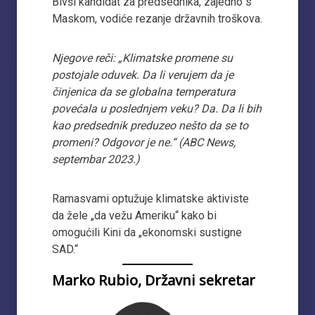
Bivši kandidat za predsednika, zajedno s
Maskom, vodiće rezanje državnih troškova.
Njegove reči: „Klimatske promene su
postojale oduvek. Da li verujem da je
činjenica da se globalna temperatura
povećala u poslednjem veku? Da. Da li bih
kao predsednik preduzeo nešto da se to
promeni? Odgovor je ne.“ (ABC News,
septembar 2023.)
Ramasvami optužuje klimatske aktiviste
da žele „da vežu Ameriku“ kako bi
omogućili Kini da „ekonomski sustigne
SAD.“
Marko Rubio, Državni sekretar