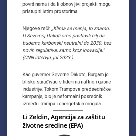
površinama i da li obnovljivi projekti mogu
pristupiti istim prostorima.
Njegove reči:
„Klima se menja, to znamo.
U Severnoj Dakoti smo postavili cilj da
budemo karbonski neutralni do 2030. bez
novih regulativa, samo kroz inovacije.“
(CNN intervju, jul 2023.)
Kao guverner Severne Dakote, Burgam je
blisko sarađivao s liderima naftne i gasne
industrije. Tokom Trampove predsedničke
kampanje, bio je neformalni posrednik
između Trampa i energetskih mogula.
Li Zeldin, Agencija za zaštitu
životne sredine (EPA)