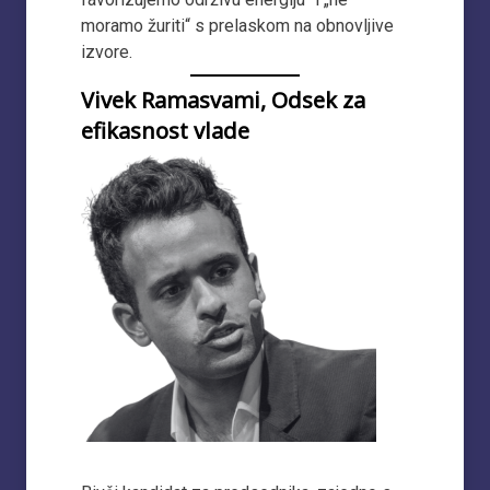
moramo žuriti“ s prelaskom na obnovljive
izvore.
Vivek Ramasvami, Odsek za
efikasnost vlade