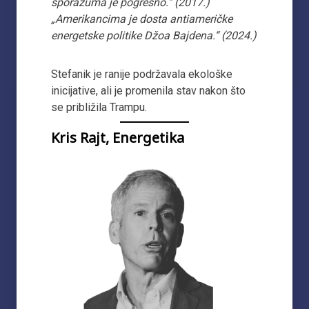
sporazuma je pogrešno.“ (2017.)
„Amerikancima je dosta antiameričke
energetske politike Džoa Bajdena.“ (2024.)
Stefanik je ranije podržavala ekološke
inicijative, ali je promenila stav nakon što
se približila Trampu.
Kris Rajt, Energetika