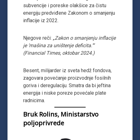
subvencije i poreske olakšice za čistu
energiju predviđene Zakonom o smanjenju
inflacije iz 2022.
Njegove reči:
„Zakon o smanjenju inflacije
je ‘mašina za uništenje deficita.’“
(Financial Times, oktobar 2024.)
Besent, milijarder iz sveta hedž fondova,
zagovara povećanje proizvodnje fosilnih
goriva i deregulaciju. Smatra da bi jeftina
energija i niske poreze povećale plate
radnicima.
Bruk Rolins, Ministarstvo
poljoprivrede