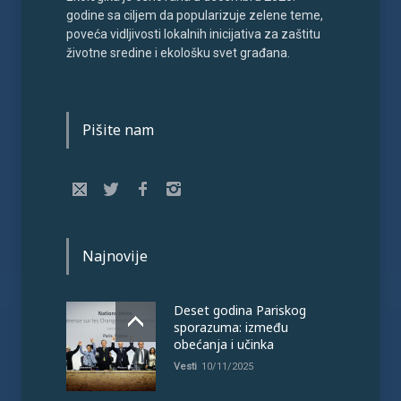
godine sa ciljem da popularizuje zelene teme,
poveća vidljivosti lokalnih inicijativa za zaštitu
životne sredine i ekološku svet građana.
Pišite nam
Najnovije
Deset godina Pariskog
sporazuma: između
obećanja i učinka
Vesti
10/11/2025