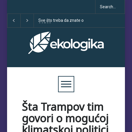
Klimatske dezinformacije u
Deset godina Pari
porastu uoči COP30
sporazuma: izme
obećanja i učinka
Šta Trampov tim
govori o mogućoj
klimatskoj politici