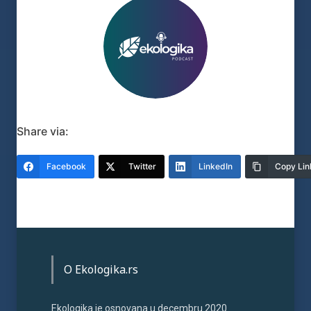
Share via:
Facebook
Twitter
LinkedIn
Copy Lin
O Ekologika.rs
Ekologika je osnovana u decembru 2020.