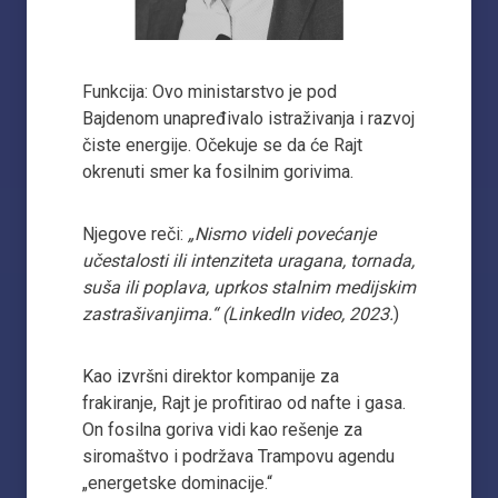
Funkcija: Ovo ministarstvo je pod
Bajdenom unapređivalo istraživanja i razvoj
čiste energije. Očekuje se da će Rajt
okrenuti smer ka fosilnim gorivima.
Njegove reči:
„Nismo videli povećanje
učestalosti ili intenziteta uragana, tornada,
suša ili poplava, uprkos stalnim medijskim
zastrašivanjima.“ (LinkedIn video, 2023.
)
Kao izvršni direktor kompanije za
frakiranje, Rajt je profitirao od nafte i gasa.
On fosilna goriva vidi kao rešenje za
siromaštvo i podržava Trampovu agendu
„energetske dominacije.“