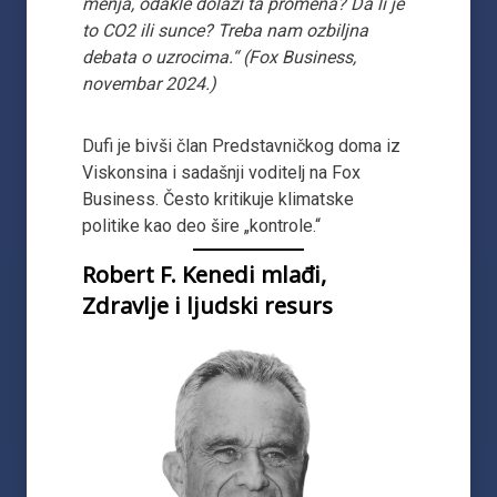
menja, odakle dolazi ta promena? Da li je
to CO2 ili sunce? Treba nam ozbiljna
debata o uzrocima.“ (Fox Business,
novembar 2024.)
Dufi je bivši član Predstavničkog doma iz
Viskonsina i sadašnji voditelj na Fox
Business. Često kritikuje klimatske
politike kao deo šire „kontrole.“
Robert F. Kenedi mlađi,
Zdravlje i ljudski resurs