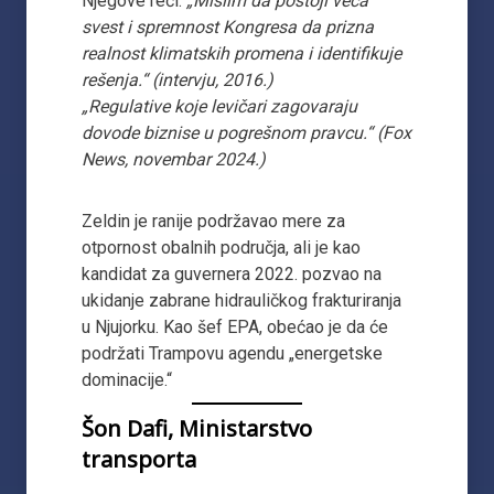
Njegove reči:
„Mislim da postoji veća
svest i spremnost Kongresa da prizna
realnost klimatskih promena i identifikuje
rešenja.“ (intervju, 2016.)
„Regulative koje levičari zagovaraju
dovode biznise u pogrešnom pravcu.“ (Fox
News, novembar 2024.)
Zeldin je ranije podržavao mere za
otpornost obalnih područja, ali je kao
kandidat za guvernera 2022. pozvao na
ukidanje zabrane hidrauličkog frakturiranja
u Njujorku. Kao šef EPA, obećao je da će
podržati Trampovu agendu „energetske
dominacije.“
Šon Dafi, Ministarstvo
transporta