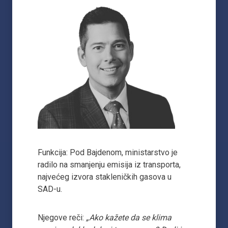
Funkcija: Pod Bajdenom, ministarstvo je
radilo na smanjenju emisija iz transporta,
najvećeg izvora stakleničkih gasova u
SAD-u.
Njegove reči:
„Ako kažete da se klima