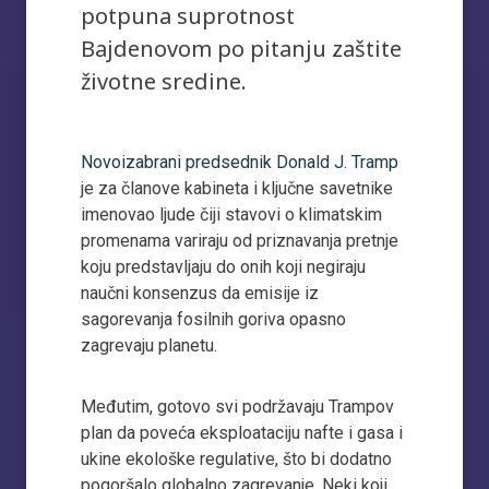
potpuna suprotnost
Bajdenovom po pitanju zaštite
životne sredine.
Novoizabrani predsednik Donald J. Tramp
je za članove kabineta i ključne savetnike
imenovao ljude čiji stavovi o klimatskim
promenama variraju od priznavanja pretnje
koju predstavljaju do onih koji negiraju
naučni konsenzus da emisije iz
sagorevanja fosilnih goriva opasno
zagrevaju planetu.
Međutim, gotovo svi podržavaju Trampov
plan da poveća eksploataciju nafte i gasa i
ukine ekološke regulative, što bi dodatno
pogoršalo globalno zagrevanje. Neki koji