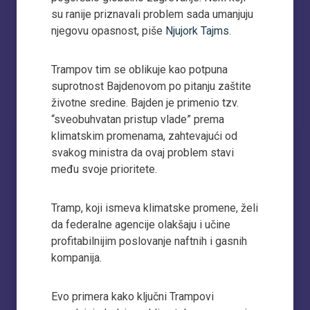
su ranije priznavali problem sada umanjuju
njegovu opasnost, piše
Njujork Tajms
.
Trampov tim se oblikuje kao potpuna
suprotnost Bajdenovom po pitanju zaštite
životne sredine. Bajden je primenio tzv.
“sveobuhvatan pristup vlade” prema
klimatskim promenama, zahtevajući od
svakog ministra da ovaj problem stavi
među svoje prioritete.
Tramp, koji ismeva klimatske promene, želi
da federalne agencije olakšaju i učine
profitabilnijim poslovanje naftnih i gasnih
kompanija.
Evo primera kako ključni Trampovi