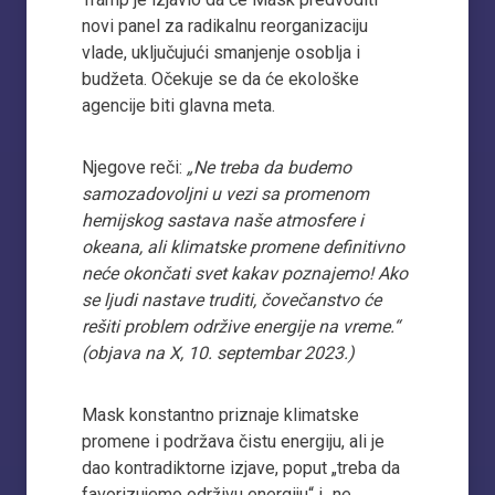
novi panel za radikalnu reorganizaciju
vlade, uključujući smanjenje osoblja i
budžeta. Očekuje se da će ekološke
agencije biti glavna meta.
Njegove reči:
„Ne treba da budemo
samozadovoljni u vezi sa promenom
hemijskog sastava naše atmosfere i
okeana, ali klimatske promene definitivno
neće okončati svet kakav poznajemo! Ako
se ljudi nastave truditi, čovečanstvo će
rešiti problem održive energije na vreme.“
(objava na X, 10. septembar 2023.)
Mask konstantno priznaje klimatske
promene i podržava čistu energiju, ali je
dao kontradiktorne izjave, poput „treba da
favorizujemo održivu energiju“ i „ne