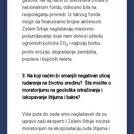
gasova. Na taj način bi sredstava ostala u
nacionalnom fondu, odnosno bila na
raspolaganju privredi. Iz takvog fonda
mogli da finansiramo brojne aktivnosti.
Zeleni Srbije naglašavaju masovno
pošumljavanje, koje nam donosi uštedu
ogromnih količina CO
i najbolju borbu
2
protiv erozije, degradacije zemljišta,
poplava i bujičnih naleta.
3. Na koji načim bi smanjili negativan uticaj
rudarenja na životnu sredinu?
Šta mislite o
moratorijumu na geološka istraživanja i
iskopavanje litijuma i bakra?
Više puta do sada smo naglašavali da su
upravo naši eksperti i Zeleni Srbije inicirali
moratorijum na eksploataciju ruda litijuma i