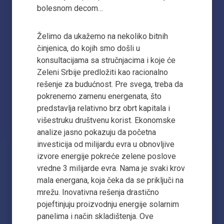
bolesnom decom…
Želimo da ukažemo na nekoliko bitnih
činjenica, do kojih smo došli u
konsultacijama sa stručnjacima i koje će
Zeleni Srbije predložiti kao racionalno
rešenje za budućnost. Pre svega, treba da
pokrenemo zamenu energenata, što
predstavlja relativno brz obrt kapitala i
višestruku društvenu korist. Ekonomske
analize jasno pokazuju da početna
investicija od milijardu evra u obnovljive
izvore energije pokreće zelene poslove
vredne 3 milijarde evra. Nama je svaki krov
mala energana, koja čeka da se priključi na
mrežu. Inovativna rešenja drastično
pojeftinjuju proizvodnju energije solarnim
panelima i način skladištenja. Ove