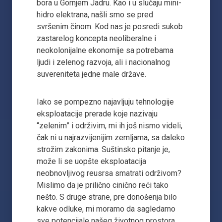
bora u Gornjem Jadru. Kao i u slučaju mini-
hidro elektrana, našli smo se pred
svršenim činom. Kod nas je posredi sukob
zastarelog koncepta neoliberalne i
neokolonijalne ekonomije sa potrebama
ljudi i zelenog razvoja, ali i nacionalnog
suvereniteta jedne male države.
Iako se pompezno najavljuju tehnologije
eksploatacije prerade koje nazivaju
“zelenim” i održivim, mi ih još nismo videli,
čak ni u najrazvijenijim zemljama, sa daleko
strožim zakonima. Suštinsko pitanje je,
može li se uopšte eksploatacija
neobnovljivog reusrsa smatrati održivom?
Mislimo da je prilično cinično reći tako
nešto. S druge strane, pre donošenja bilo
kakve odluke, mi moramo da sagledamo
sve potencijale našeg životnog prostora,