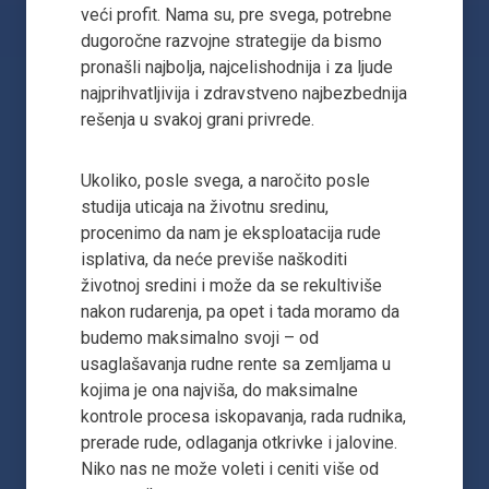
veći profit. Nama su, pre svega, potrebne
dugoročne razvojne strategije da bismo
pronašli najbolja, najcelishodnija i za ljude
najprihvatljivija i zdravstveno najbezbednija
rešenja u svakoj grani privrede.
Ukoliko, posle svega, a naročito posle
studija uticaja na životnu sredinu,
procenimo da nam je eksploatacija rude
isplativa, da neće previše naškoditi
životnoj sredini i može da se rekultiviše
nakon rudarenja, pa opet i tada moramo da
budemo maksimalno svoji – od
usaglašavanja rudne rente sa zemljama u
kojima je ona najviša, do maksimalne
kontrole procesa iskopavanja, rada rudnika,
prerade rude, odlaganja otkrivke i jalovine.
Niko nas ne može voleti i ceniti više od