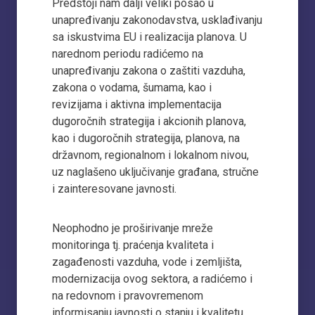
Predstoji nam dalji veliki posao u
unapređivanju zakonodavstva, usklađivanju
sa iskustvima EU i realizacija planova. U
narednom periodu radićemo na
unapređivanju zakona o zaštiti vazduha,
zakona o vodama, šumama, kao i
revizijama i aktivna implementacija
dugoročnih strategija i akcionih planova,
kao i dugoročnih strategija, planova, na
državnom, regionalnom i lokalnom nivou,
uz naglašeno uključivanje građana, stručne
i zainteresovane javnosti.
Neophodno je proširivanje mreže
monitoringa tj. praćenja kvaliteta i
zagađenosti vazduha, vode i zemljišta,
modernizacija ovog sektora, a radićemo i
na redovnom i pravovremenom
informisanju javnosti o stanju i kvalitetu