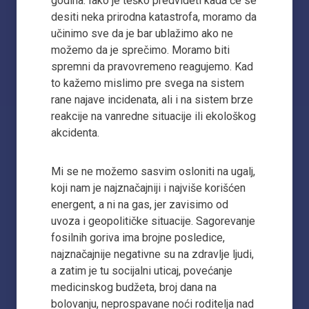
godina. Iako je teško predvideti kada će se
desiti neka prirodna katastrofa, moramo da
učinimo sve da je bar ublažimo ako ne
možemo da je sprečimo. Moramo biti
spremni da pravovremeno reagujemo. Kad
to kažemo mislimo pre svega na sistem
rane najave incidenata, ali i na sistem brze
reakcije na vanredne situacije ili ekološkog
akcidenta.
Mi se ne možemo sasvim osloniti na ugalj,
koji nam je najznačajniji i najviše korišćen
energent, a ni na gas, jer zavisimo od
uvoza i geopolitičke situacije. Sagorevanje
fosilnih goriva ima brojne posledice,
najznačajnije negativne su na zdravlje ljudi,
a zatim je tu socijalni uticaj, povećanje
medicinskog budžeta, broj dana na
bolovanju, neprospavane noći roditelja nad