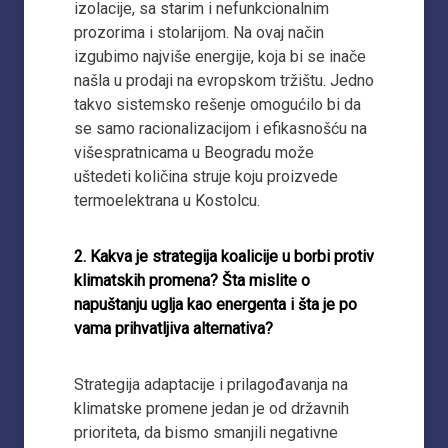
izolacije, sa starim i nefunkcionalnim
prozorima i stolarijom. Na ovaj način
izgubimo najviše energije, koja bi se inače
našla u prodaji na evropskom tržištu. Jedno
takvo sistemsko rešenje omogućilo bi da
se samo racionalizacijom i efikasnošću na
višespratnicama u Beogradu može
uštedeti količina struje koju proizvede
termoelektrana u Kostolcu.
2. Kakva je strategija koalicije u borbi protiv
klimatskih promena? Šta mislite o
napuštanju uglja kao energenta i šta je po
vama prihvatljiva alternativa?
Strategija adaptacije i prilagođavanja na
klimatske promene jedan je od državnih
prioriteta, da bismo smanjili negativne