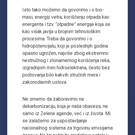
Isto tako možemo da govorimo i o bio-
masi, energiji vetra, korišćenju otpada kao
energenta i tzv. “otpadne” energije koja se
kao višak javlja u brojnim tehnološkim
procesima. Treba da govorimo i o
hidropotencijalu, koji je poslednjih godina
opasno ugrožen, najviše zbog ekstremno
nestručnog i zlonamernog korišćenja reka,
izgradnjom mini hidroelektrana, često bez
poštovanja bilo kakvih stručnih mera i
zakonodavnih uslova.
Ne smemo da zaboravimo na
dekarbonizaciju, koja je naša obaveza, ne
samo iz Zelene agende, već i iz života. Mi
se zalažemo za uspostavljanje
nacionalnog sistema za trgovinu emisijama