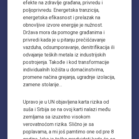
efekte na zdravlje građana, privredu i
poljoprivredu. Energetska tranzicija,
energetska efikasnost i prelazak na
obnovljive izvore energije je nužnost.
Država mora da pomogne građanima i
privredi kada je u pitanju prečišćavanje
vazduha, odsumporavanje, denitrifikacija ili
odvajanje teških metala iz industrijskih
postrojenja. Takođe i kod transformacije
individualnih ložišta u domaćinstvima,
promene načina grejanja, ugradnje izolacija,
zamene stolarije…
Upravo je u UN objavljena karta rizika od
suša i Srbija se na ovoj karti nalazi među
zemljama sa izuzetno visokom
verovatnoćom rizika. Slično je sa
poplavama, a mi još pamtimo one od pre 8