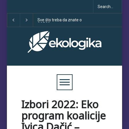
Klimatske dezinformacije u
Deset godina Pari
porastu uoči COP30
sporazuma: izme
obećanja i učinka
Izbori 2022: Eko
program koalicije
Ivica Dačić –