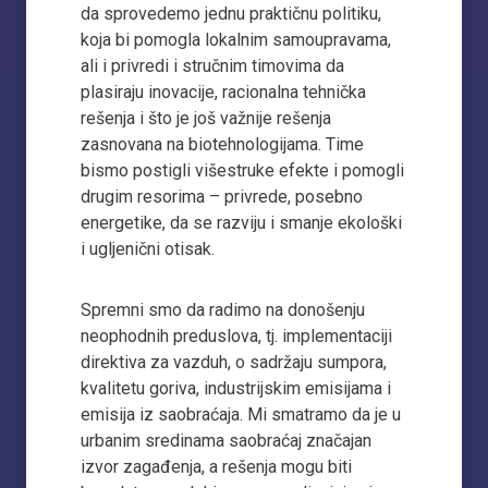
da sprovedemo jednu praktičnu politiku,
koja bi pomogla lokalnim samoupravama,
ali i privredi i stručnim timovima da
plasiraju inovacije, racionalna tehnička
rešenja i što je još važnije rešenja
zasnovana na biotehnologijama. Time
bismo postigli višestruke efekte i pomogli
drugim resorima – privrede, posebno
energetike, da se razviju i smanje ekološki
i ugljenični otisak.
Spremni smo da radimo na donošenju
neophodnih preduslova, tj. implementaciji
direktiva za vazduh, o sadržaju sumpora,
kvalitetu goriva, industrijskim emisijama i
emisija iz saobraćaja. Mi smatramo da je u
urbanim sredinama saobraćaj značajan
izvor zagađenja, a rešenja mogu biti