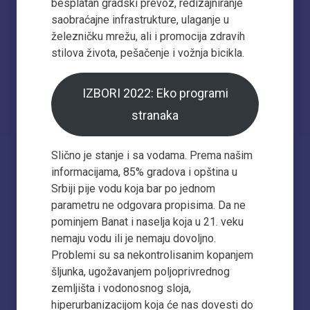
besplatan gradski prevoz, redizajniranje
saobraćajne infrastrukture, ulaganje u
železničku mrežu, ali i promocija zdravih
stilova života, pešačenje i vožnja bicikla.
IZBORI 2022: Eko programi
stranaka
Slično je stanje i sa vodama. Prema našim
informacijama, 85% gradova i opština u
Srbiji pije vodu koja bar po jednom
parametru ne odgovara propisima. Da ne
pominjem Banat i naselja koja u 21. veku
nemaju vodu ili je nemaju dovoljno.
Problemi su sa nekontrolisanim kopanjem
šljunka, ugožavanjem poljoprivrednog
zemljišta i vodonosnog sloja,
hiperurbanizacijom koja će nas dovesti do