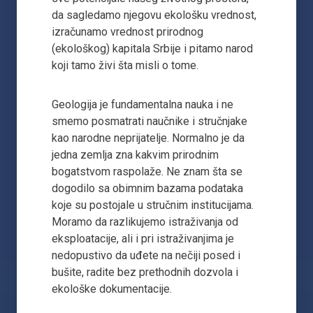
da sagledamo njegovu ekološku vrednost,
izračunamo vrednost prirodnog
(ekološkog) kapitala Srbije i pitamo narod
koji tamo živi šta misli o tome.
Geologija je fundamentalna nauka i ne
smemo posmatrati naučnike i stručnjake
kao narodne neprijatelje. Normalno je da
jedna zemlja zna kakvim prirodnim
bogatstvom raspolaže. Ne znam šta se
dogodilo sa obimnim bazama podataka
koje su postojale u stručnim institucijama.
Moramo da razlikujemo istraživanja od
eksploatacije, ali i pri istraživanjima je
nedopustivo da uđete na nečiji posed i
bušite, radite bez prethodnih dozvola i
ekološke dokumentacije.