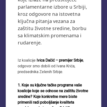
parlamentarne izbore u Srbiji,
kroz odgovore na istovetna
ključna pitanja vezana za
zaštitu životne sredine, borbu
sa klimatskim promenama i
rudarenje.
Iz koalicije
Ivica Dačić – premijer Srbije
,
odgovor smo dobili od Ivana Krića,
predsednika Zelenih Srbije.
1. Koje su ključne tačke programa vaše
koalicije koje se odnose na zaštitu životne
sredine? Koje konkretne mere biste
primenili radi poboljšanje kvaliteta