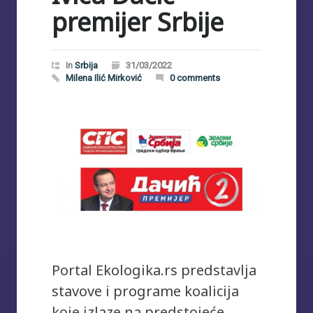
premijer Srbije
In
Srbija
31/03/2022
Milena Ilić Mirković
0 comments
Portal Ekologika.rs predstavlja
stavove i programe koalicija
koje izlaze na predstojeće