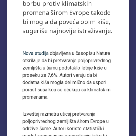
borbu protiv klimatskih
promena širom Evrope takođe
bi mogla da poveća obim kiše,
sugeriše najnovije istraživanje.
Nova studija
objavljena u časopisu Nature
otkrila je da bi pretvaranje poljoprivrednog
zemljišta u šumu podstaklo letnje kiše u
proseku za 7,6%. Autori veruju da bi
dodatna kiša mogla delimično da uspori
porast suša koji se očekuju sa klimatskim
promenama.
Izveštaj razmatra uticaj pretvaranja
poljoprivrednog zemljišta širom Evrope u
održive šume. Autori koriste statistički
model zasnovan na posmatranju kako bi