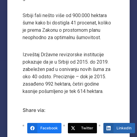
Srbiji fali nešto više od 900.000 hektara
šume kako bi dostigla 41 procenat, koliko
je prema Zakonu o prostornom planu
neophodno za optimalnu šumovitost.
Izveštaj Državne revizorske institucije
pokazuje da je u Srbiji od 2015. do 2019.
zabeležen pad u osnivanju novih šuma za
oko 40 odsto. Preciznije – dok je 2015.
zasađeno 992 hektara, četiri godine
kasnije pošumljeno je tek 614 hektara.
Share via:
Facebook
Twitter
LinkedIn