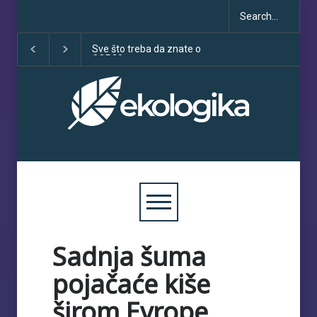
Sve što treba da znate o
Klimatske dezinfo
COP30
porastu uoči COP
Sadnja šuma
pojačaće kiše
širom Evrope