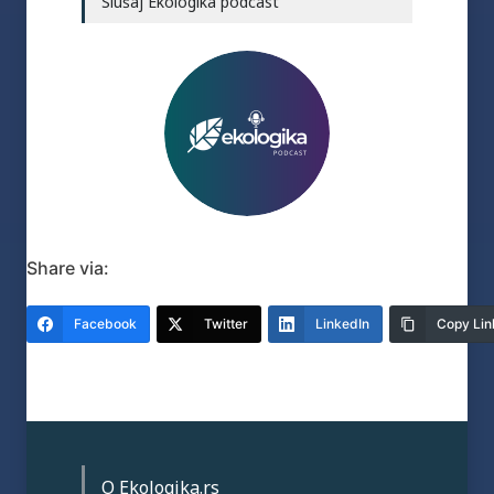
Slušaj Ekologika podcast
Share via:
Facebook
Twitter
LinkedIn
Copy Lin
O Ekologika.rs