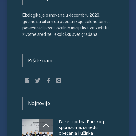
Ekologika je osnovana u decembru 2020.
godine sa ciljem da popularizuje zelene teme,
poveća vidljivosti lokalnih inicijativa za zaštitu
životne sredine i ekološku svet građana.
Pišite nam
Najnovije
Deset godina Pariskog
sporazuma: između
obećanja i učinka