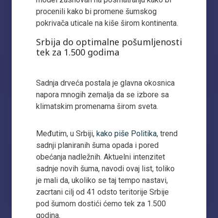
procenili kako bi promene šumskog
pokrivača uticale na kiše širom kontinenta.
Srbija do optimalne pošumljenosti
tek za 1.500 godima
Sadnja drveća postala je glavna okosnica
napora mnogih zemalja da se izbore sa
klimatskim promenama širom sveta.
Međutim, u Srbiji,
kako piše Politika
, trend
sadnji planiranih šuma opada i pored
obećanja nadležnih. Aktuelni intenzitet
sadnje novih šuma, navodi ovaj list, toliko
je mali da, ukoliko se taj tempo nastavi,
zacrtani cilj od 41 odsto teritorije Srbije
pod šumom dostići ćemo tek za 1.500
godina.