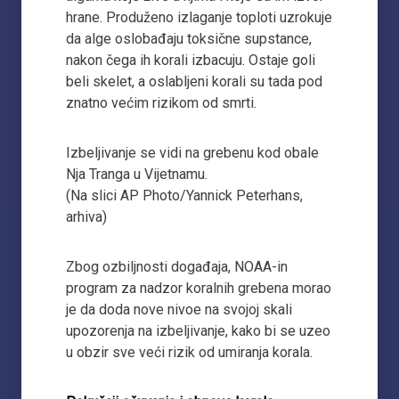
hrane. Produženo izlaganje toploti uzrokuje
da alge oslobađaju toksične supstance,
nakon čega ih korali izbacuju. Ostaje goli
beli skelet, a oslabljeni korali su tada pod
znatno većim rizikom od smrti.
Izbeljivanje se vidi na grebenu kod obale
Nja Tranga u Vijetnamu.
(Na slici AP Photo/Yannick Peterhans,
arhiva)
Zbog ozbiljnosti događaja, NOAA-in
program za nadzor koralnih grebena morao
je da doda nove nivoe na svojoj skali
upozorenja na izbeljivanje, kako bi se uzeo
u obzir sve veći rizik od umiranja korala.