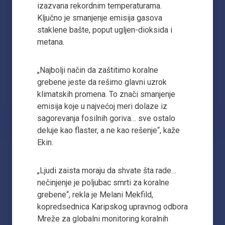
izazvana rekordnim temperaturama.
Ključno je smanjenje emisija gasova
staklene bašte, poput ugljen-dioksida i
metana.
„Najbolji način da zaštitimo koralne
grebene jeste da rešimo glavni uzrok
klimatskih promena. To znači smanjenje
emisija koje u najvećoj meri dolaze iz
sagorevanja fosilnih goriva… sve ostalo
deluje kao flaster, a ne kao rešenje“, kaže
Ekin.
„Ljudi zaista moraju da shvate šta rade…
nečinjenje je poljubac smrti za koralne
grebene“, rekla je Melani Mekfild,
kopredsednica Karipskog upravnog odbora
Mreže za globalni monitoring koralnih