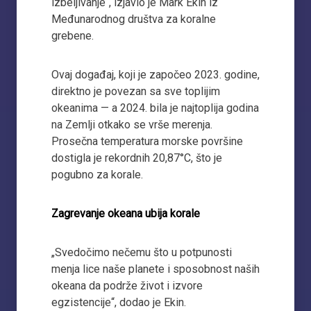
izbeljivanje“, izjavio je Mark Ekin iz
Međunarodnog društva za koralne
grebene.
Ovaj događaj, koji je započeo 2023. godine,
direktno je povezan sa sve toplijim
okeanima — a 2024. bila je najtoplija godina
na Zemlji otkako se vrše merenja.
Prosečna temperatura morske površine
dostigla je rekordnih 20,87°C, što je
pogubno za korale.
Zagrevanje okeana ubija korale
„Svedočimo nečemu što u potpunosti
menja lice naše planete i sposobnost naših
okeana da podrže život i izvore
egzistencije“, dodao je Ekin.