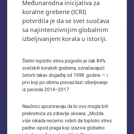
Međunarodna inicijativa za
koralne grebene (ICRI)
potvrdila je da se svet suočava
sa najintenzivnijim globalnim
izbeljivanjem korala u istoriji.
Štetni toplotni stres pogodio je čak 84%
svetskih koralnih grebena, označavajući
četvrti takav događaj od 1998. godine — i
prvi koji po obimu prevazilazi izbeljivanje
iz perioda 2014–2017.
Naučnici upozoravaju da bi ovo mogla biti
prekretnica za zdravlje okeana. „Možda
više nikada nećemo videti da toplotni stres
padne ispod praga koji izaziva globalno