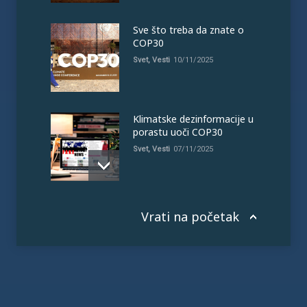
Sve što treba da znate o
COP30
Svet
,
Vesti
10/11/2025
Klimatske dezinformacije u
porastu uoči COP30
Svet
,
Vesti
07/11/2025
Vrati na početak