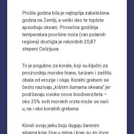
Prošla godina bila je najtoplija zabeležena
godina na Zemlji, a veliki deo te toplote
apsorbuju okeani. Prosečna godišnja
temperatura površine mora (van polarnih
regiona) dostigla je rekordnih 20,87
stepeni Celzijusa.
To je pogubno za korale, koji su ključni za
proizvodnju morske hrane, turizam i zaštitu
obala od erozije i oluja. Koralni grebeni se
često nazivaju „kišnim šumama okeana“ jer
podržavaju visoke nivoe biodiverziteta —
oko 25% svih morskih vrsta može se naći
u, na i oko koralnih grebena.
Korali svoju jarku boju duguju šarenim
algama koje žive u njima i koje su im izvor