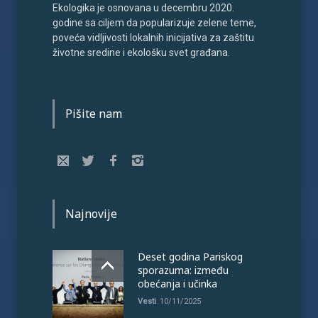
Ekologika je osnovana u decembru 2020.
godine sa ciljem da popularizuje zelene teme,
poveća vidljivosti lokalnih inicijativa za zaštitu
životne sredine i ekološku svet građana.
Pišite nam
Najnovije
Deset godina Pariskog
sporazuma: između
obećanja i učinka
Vesti
10/11/2025