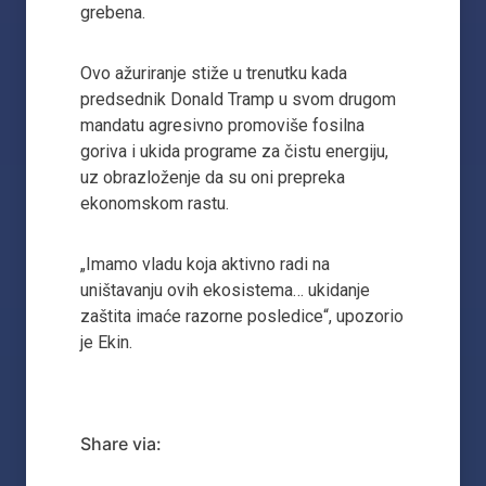
grebena.
Ovo ažuriranje stiže u trenutku kada
predsednik Donald Tramp u svom drugom
mandatu agresivno promoviše fosilna
goriva i ukida programe za čistu energiju,
uz obrazloženje da su oni prepreka
ekonomskom rastu.
„Imamo vladu koja aktivno radi na
uništavanju ovih ekosistema… ukidanje
zaštita imaće razorne posledice“, upozorio
je Ekin.
Share via: