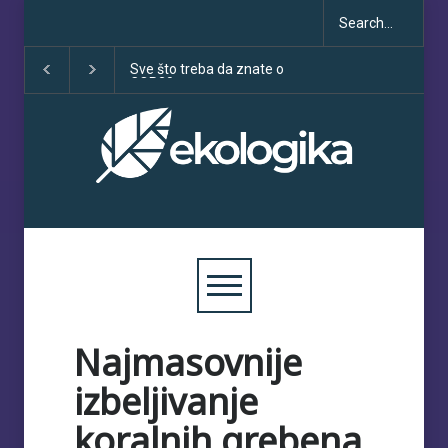
Sve što treba da znate o
Klimatske dezinformac
COP30
porastu uoči COP30
Najmasovnije
izbeljivanje
koralnih grebena