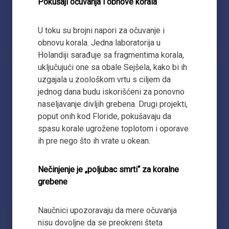
Pokušaji očuvanja i obnove korala
U toku su brojni napori za očuvanje i
obnovu korala. Jedna laboratorija u
Holandiji sarađuje sa fragmentima korala,
uključujući one sa obale Sejšela, kako bi ih
uzgajala u zoološkom vrtu s ciljem da
jednog dana budu iskorišćeni za ponovno
naseljavanje divljih grebena. Drugi projekti,
poput onih kod Floride, pokušavaju da
spasu korale ugrožene toplotom i oporave
ih pre nego što ih vrate u okean.
Nečinjenje je „poljubac smrti“ za koralne
grebene
Naučnici upozoravaju da mere očuvanja
nisu dovoljne da se preokreni šteta