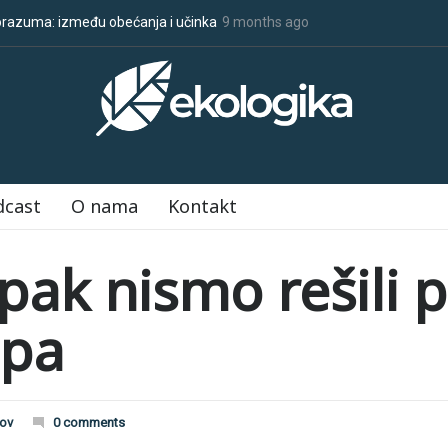
ate o COP30
9 months ago
Klimatske dezinformacije u porastu uoči COP30
dcast
O nama
Kontakt
ipak nismo rešili
upa
kov
0 comments