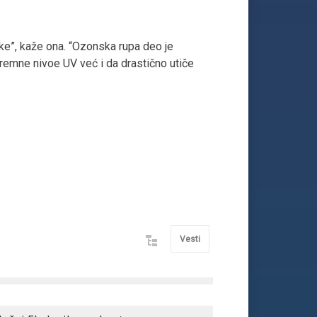
ike”, kaže ona. “Ozonska rupa deo je
emne nivoe UV već i da drastično utiče
Vesti