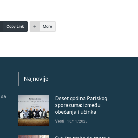
Copy Link
More
Najnovije
 sa
Deset godina Pariskog
sporazuma: između
obećanja i učinka
Vesti
10/11/2025