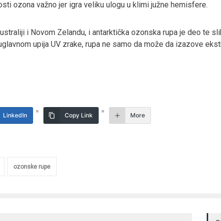
sti ozona važno jer igra veliku ulogu u klimi južne hemisfere.
straliji i Novom Zelandu, i antarktička ozonska rupa je deo te sl
uglavnom upija UV zrake, rupa ne samo da može da izazove ekstr
LinkedIn
Copy Link
More
ozonske rupe