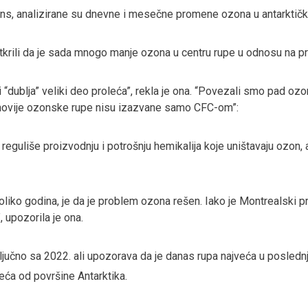
ions, analizirane su dnevne i mesečne promene ozona u antarktič
krili da je sada mnogo manje ozona u centru rupe u odnosu na pr
 “dublja” veliki deo proleća”, rekla je ona. “Povezali smo pad oz
 novije ozonske rupe nisu izazvane samo CFC-om”:
reguliše proizvodnju i potrošnju hemikalija koje uništavaju ozon, a
oliko godina, je da je problem ozona rešen. Iako je Montrealski pr
, upozorila je ona.
ključno sa 2022. ali upozorava da je danas rupa najveća u posled
eća od površine Antarktika.