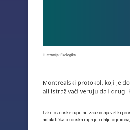
Ilustracija: Ekologika
Montrealski protokol, koji je d
ali istraživači veruju da i dru
I ako ozonske rupe ne zauzimaju veliki pro
antakrtička ozonska rupa je i dalje ogromna