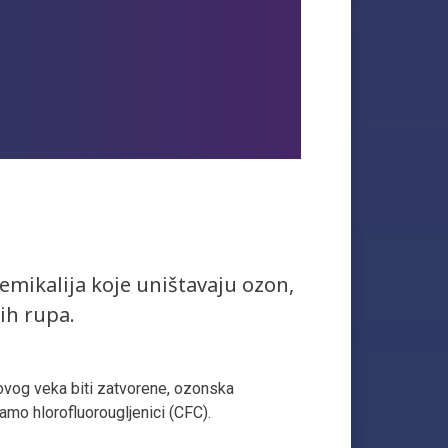
emikalija koje uništavaju ozon,
ih rupa.
ovog veka biti zatvorene, ozonska
amo hlorofluorougljenici (CFC).