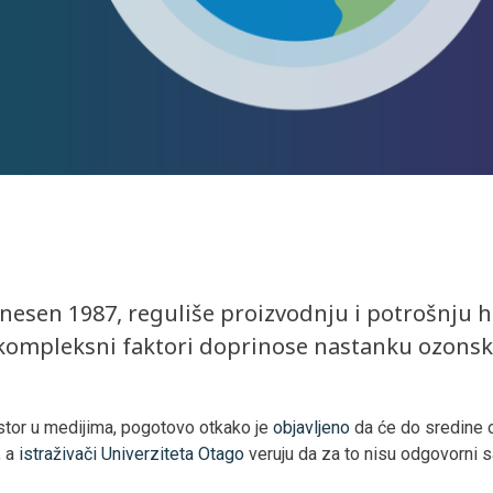
onesen 1987, reguliše proizvodnju i potrošnju h
gi kompleksni faktori doprinose nastanku ozonsk
stor u medijima, pogotovo otkako je
objavljeno
da će do sredine 
, a
istraživači Univerziteta Otago
veruju da za to nisu odgovorni s