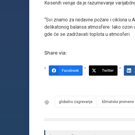
Kesenih veruje da je razumevanje varijabilno
“Svi znamo za nedavne požare i ciklona u Au
delikatonog balansa atmosfere. Iako ozon 
gde će se zadržavati toplota u atmosferi.
Share via:
Facebook
Twitter
globalno zagrevanje
klimatske promene