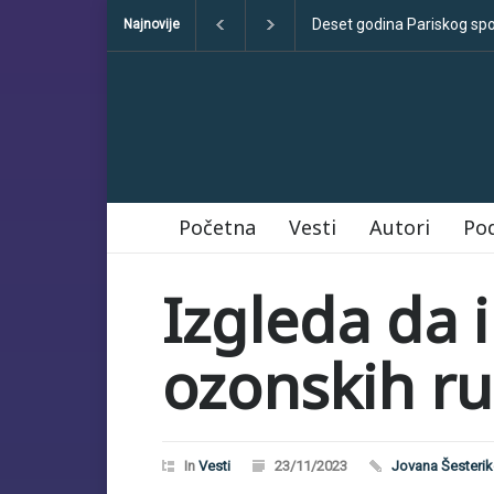
Pariskog sporazuma: između obećanja i učinka
Sve što treba da zn
Najnovije
Početna
Vesti
Autori
Po
Izgleda da 
ozonskih r
In
Vesti
23/11/2023
Jovana Šesteri