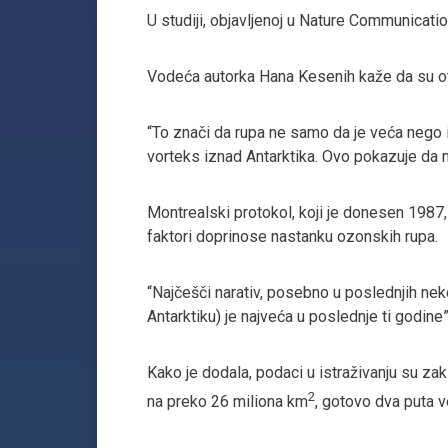
U studiji, objavljenoj u Nature Communicat
Vodeća autorka Hana Kesenih kaže da su ot
“To znači da rupa ne samo da je veća nego i
vorteks iznad Antarktika. Ovo pokazuje da
Montrealski protokol, koji je donesen 1987, 
faktori doprinose nastanku ozonskih rupa.
“Najčešči narativ, posebno u poslednjih nek
Antarktiku) je najveća u poslednje ti godine”
Kako je dodala, podaci u istraživanju su za
2
na preko 26 miliona km
, gotovo dva puta v