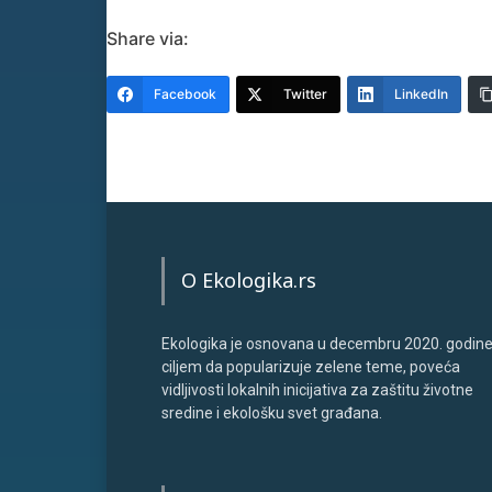
Share via:
Facebook
Twitter
LinkedIn
O Ekologika.rs
Ekologika je osnovana u decembru 2020. godine
ciljem da popularizuje zelene teme, poveća
vidljivosti lokalnih inicijativa za zaštitu životne
sredine i ekološku svet građana.