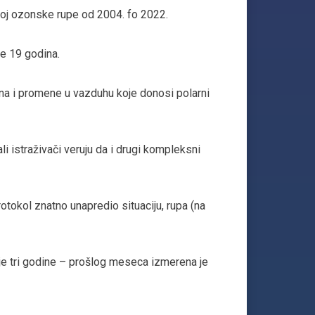
koj ozonske rupe od 2004. fo 2022.
e 19 godina.
ona i promene u vazduhu koje donosi polarni
li istraživači veruju da i drugi kompleksni
otokol znatno unapredio situaciju, rupa (na
nje tri godine – prošlog meseca izmerena je