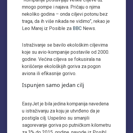
mnogo pompe i najava. Pričaju o njima
nekoliko godina – onda ciljevi potonu bez
traga, da ih više nikada ne vidimo”, rekao je
Leo Marej iz Posible za
BBC
News.
Istraživanje se bavilo ekološkim ciljevima
koje su avio-kompanije postavile od 2000.
godine. Većina ciljeva se fokusirala na
korišćenje ekološkijih goriva za pogon
aviona ili efikasnije gorivo.
Ispunjen samo jedan cilj
EasyJet je bila jedina kompanija navedena
u istraživanju za koju je utvrđeno da je
postigla cilj. Uspešno su smanjili
sagorevanje goriva po putničkom kilometru
za 3% do 2015. godine, navode iz Posibl.