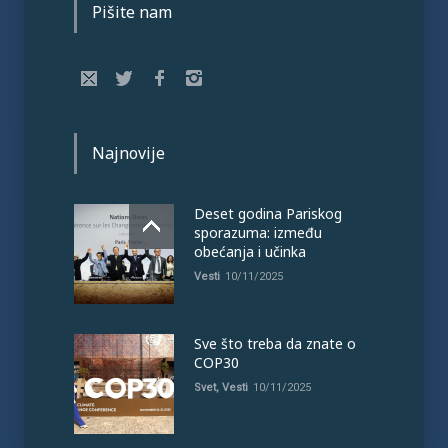
Pišite nam
Najnovije
Deset godina Pariskog
sporazuma: između
obećanja i učinka
Vesti
10/11/2025
Sve što treba da znate o
COP30
Svet
,
Vesti
10/11/2025