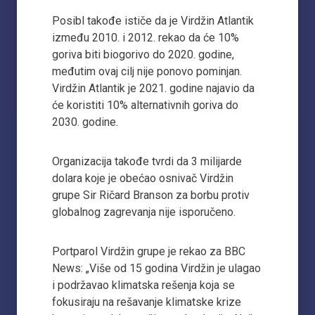
Posibl takođe ističe da je Virdžin Atlantik
između 2010. i 2012. rekao da će 10%
goriva biti biogorivo do 2020. godine,
međutim ovaj cilj nije ponovo pominjan.
Virdžin Atlantik je 2021. godine najavio da
će koristiti 10% alternativnih goriva do
2030. godine.
Organizacija takođe tvrdi da 3 milijarde
dolara koje je obećao osnivač Virdžin
grupe Sir Ričard Branson za borbu protiv
globalnog zagrevanja nije isporučeno.
Portparol Virdžin grupe je rekao za BBC
News: „Više od 15 godina Virdžin je ulagao
i podržavao klimatska rešenja koja se
fokusiraju na rešavanje klimatske krize