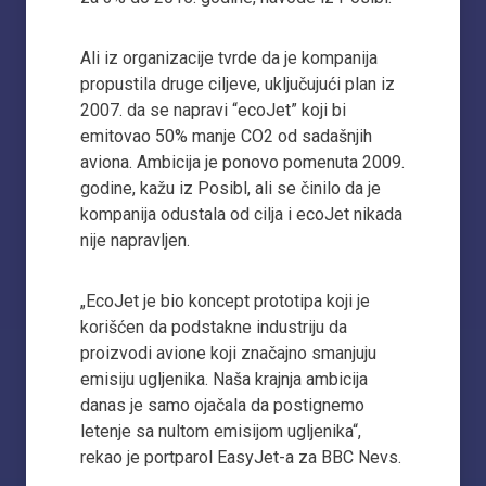
Ali iz organizacije tvrde da je kompanija
propustila druge ciljeve, uključujući plan iz
2007. da se napravi “ecoJet” koji bi
emitovao 50% manje CO2 od sadašnjih
aviona. Ambicija je ponovo pomenuta 2009.
godine, kažu iz Posibl, ali se činilo da je
kompanija odustala od cilja i ecoJet nikada
nije napravljen.
„EcoJet je bio koncept prototipa koji je
korišćen da podstakne industriju da
proizvodi avione koji značajno smanjuju
emisiju ugljenika. Naša krajnja ambicija
danas je samo ojačala da postignemo
letenje sa nultom emisijom ugljenika“,
rekao je portparol EasyJet-a za BBC Nevs.