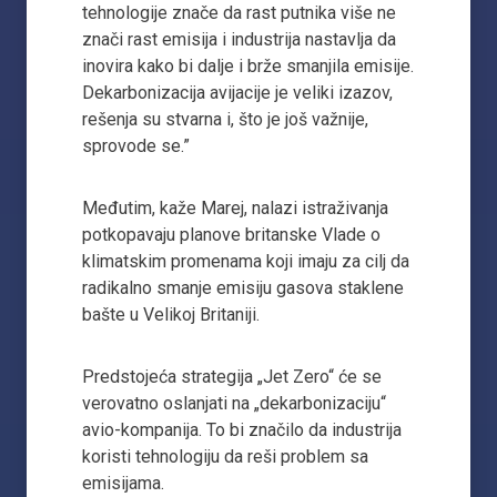
tehnologije znače da rast putnika više ne
znači rast emisija i industrija nastavlja da
inovira kako bi dalje i brže smanjila emisije.
Dekarbonizacija avijacije je veliki izazov,
rešenja su stvarna i, što je još važnije,
sprovode se.”
Međutim, kaže Marej, nalazi istraživanja
potkopavaju planove britanske Vlade o
klimatskim promenama koji imaju za cilj da
radikalno smanje emisiju gasova staklene
bašte u Velikoj Britaniji.
Predstojeća strategija „Jet Zero“ će se
verovatno oslanjati na „dekarbonizaciju“
avio-kompanija. To bi značilo da industrija
koristi tehnologiju da reši problem sa
emisijama.