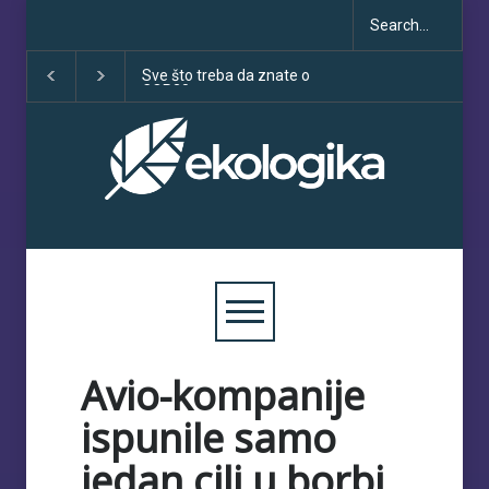
Sve što treba da znate o
Klimatske dezinfor
COP30
porastu uoči COP3
Avio-kompanije
ispunile samo
jedan cilj u borbi