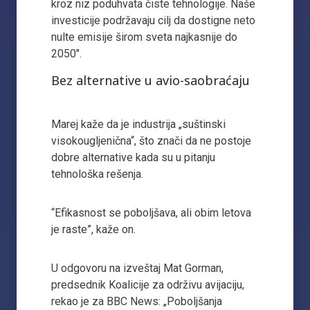
kroz niz poduhvata čiste tehnologije. Naše
investicije podržavaju cilj da dostigne neto
nulte emisije širom sveta najkasnije do
2050″.
Bez alternative u avio-saobraćaju
Marej kaže da je industrija „suštinski
visokougljenična“, što znači da ne postoje
dobre alternative kada su u pitanju
tehnološka rešenja.
“Efikasnost se poboljšava, ali obim letova
je raste”, kaže on.
U odgovoru na izveštaj Mat Gorman,
predsednik Koalicije za održivu avijaciju,
rekao je za BBC News: „Poboljšanja