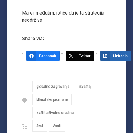
Marej, međutim, ističe da je ta strategija
neodrživa
Share via:
Facebook
Twitter
LinkedIn
globalno zagrevanje
izveštaj
klimatske promene
zaštita životne sredine
Svet
Vesti