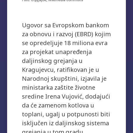
Foto: Струјајое, Wikimedia commons
Ugovor sa Evropskom bankom
za obnovu i razvoj (EBRD) kojim
se opredeljuje 18 miliona evra
za projekat unapređenja
daljinskog grejanja u
Kragujevcu, ratifikovan je u
Narodnoj skupštini, izjavila je
ministarka zaštite životne
sredine Irena Vujović, dodajući
da će zamenom kotlova u
toplani, ugalj u potpunosti biti
isključen iz daljinskog sistema
grejanja u tom gradu.