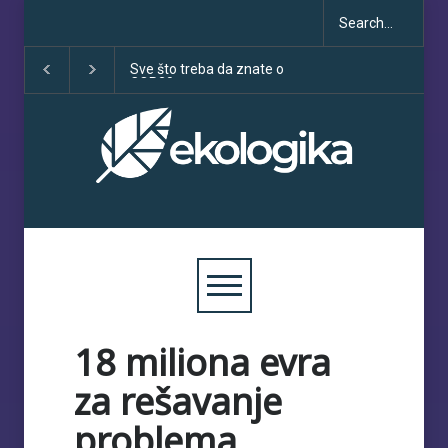
Sve što treba da znate o
Klimatske dezinfo
COP30
porastu uoči COP
18 miliona evra
za rešavanje
problema