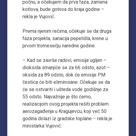
počnu, a očekujem da prva faza, zamena
kotlova, bude gotova do kraja godine –
rekla je Vujović.
Prema njenim rečima, očekuje se da druga
faza projekta, sanacija pepelišta, krene u
prvom tromesečju naredne godine.
– Kad se završe radovi, emisija ugljen –
dioksida smanjiće se za 66 odsto, azot –
oksida za 89 odsto, dok će emisije PM
čestica će biti eliminisane. Očekuje se da
će se ostvariti i ušteda vode godišnje za
55 odsto. Najvažnije je što ćemo,
realizacijom ovog projekta rešiti problem
aerozagađenja u Kragujevcu, koji već 50
godina dolazi iz gradske toplane – rekla je
ministarka Vujović.