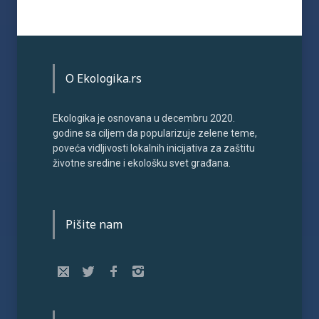
O Ekologika.rs
Ekologika je osnovana u decembru 2020.
godine sa ciljem da popularizuje zelene teme,
poveća vidljivosti lokalnih inicijativa za zaštitu
životne sredine i ekološku svet građana.
Pišite nam