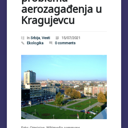
aerozagađenja u
Kragujevcu
In
Srbija
,
Vesti
15/07/2021
Ekologika
0 comments