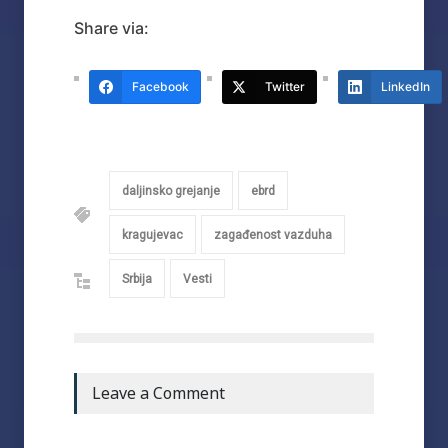
Share via:
Facebook
Twitter
LinkedIn
daljinsko grejanje
ebrd
kragujevac
zagađenost vazduha
Srbija
Vesti
Leave a Comment