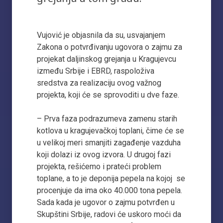
Vujović je objasnila da su, usvajanjem
Zakona o potvrđivanju ugovora o zajmu za
projekat daljinskog grejanja u Kragujevcu
između Srbije i EBRD, raspoloživa
sredstva za realizaciju ovog važnog
projekta, koji će se sprovoditi u dve faze.
– Prva faza podrazumeva zamenu starih
kotlova u kragujevačkoj toplani, čime će se
u velikoj meri smanjiti zagađenje vazduha
koji dolazi iz ovog izvora. U drugoj fazi
projekta, rešićemo i prateći problem
toplane, a to je deponija pepela na kojoj se
procenjuje da ima oko 40.000 tona pepela.
Sada kada je ugovor o zajmu potvrđen u
Skupštini Srbije, radovi će uskoro moći da