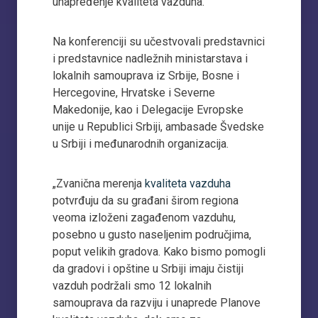
unapređenje kvaliteta vazduha.
Na konferenciji su učestvovali predstavnici
i predstavnice nadležnih ministarstava i
lokalnih samouprava iz Srbije, Bosne i
Hercegovine, Hrvatske i Severne
Makedonije, kao i Delegacije Evropske
unije u Republici Srbiji, ambasade Švedske
u Srbiji i međunarodnih organizacija.
„Zvanična merenja
kvaliteta vazduha
potvrđuju da su građani širom regiona
veoma izloženi zagađenom vazduhu,
posebno u gusto naseljenim područjima,
poput velikih gradova. Kako bismo pomogli
da gradovi i opštine u Srbiji imaju čistiji
vazduh podržali smo 12 lokalnih
samouprava da razviju i unaprede Planove