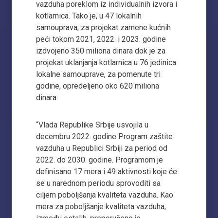
vazduha poreklom iz individualnih izvora i
kotlarnica. Tako je, u 47 lokalnih
samouprava, za projekat zamene kućnih
peći tokom 2021, 2022. i 2023. godine
izdvojeno 350 miliona dinara dok je za
projekat uklanjanja kotlarnica u 76 jedinica
lokalne samouprave, za pomenute tri
godine, opredeljeno oko 620 miliona
dinara.
“Vlada Republike Srbije usvojila u
decembru 2022. godine Program zaštite
vazduha u Republici Srbiji za period od
2022. do 2030. godine. Programom je
definisano 17 mera i 49 aktivnosti koje će
se u narednom periodu sprovoditi sa
ciljem poboljšanja kvaliteta vazduha. Kao
mera za poboljšanje kvaliteta vazduha,