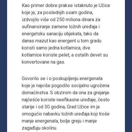
Kao primer dobre prakse istaknuto je Užice
koje je, za poslednjih osam godina,
izdvojilo više od 250 miliona dinara za
sufinansiranje zamene ložnih uređaja i
energetsku sanaciju objekata, tako da
danas mazut kao energent u tom gradu
koristi samo jedna kotlarnica, dve
kotlarnice koriste pelet, a ostalih devet su
konvertovane na gas.
Govorilo se i o poskupljenju energenata
koje je najviše pogodilo socijalno ugrožena
domaćinstva. S obzirom da ona za grejanje
najčešće koriste neefikasne uređaje, često
starije i od 30 godina, Grad Užice im je
omogućio nabavku ložnih uređaja koji troše
manje energenata, bolje greju i manje
zagađuju okolinu.