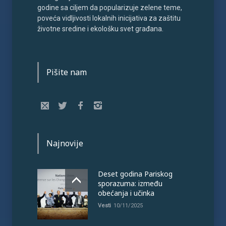
godine sa ciljem da popularizuje zelene teme,
poveća vidljivosti lokalnih inicijativa za zaštitu
životne sredine i ekološku svet građana.
Pišite nam
Najnovije
Deset godina Pariskog
sporazuma: između
obećanja i učinka
Vesti
10/11/2025