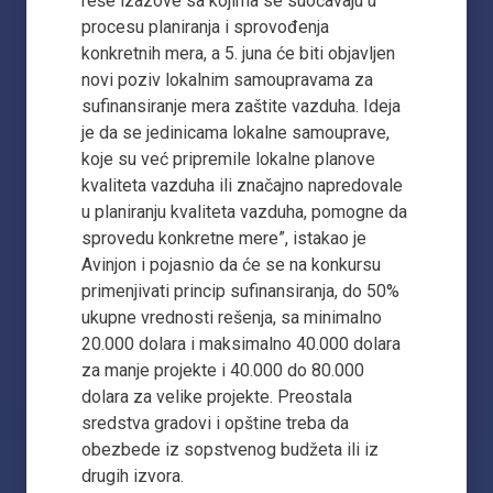
reše izazove sa kojima se suočavaju u
procesu planiranja i sprovođenja
konkretnih mera, a 5. juna će biti objavljen
novi poziv lokalnim samoupravama za
sufinansiranje mera zaštite vazduha. Ideja
je da se jedinicama lokalne samouprave,
koje su već pripremile lokalne planove
kvaliteta vazduha ili značajno napredovale
u planiranju kvaliteta vazduha, pomogne da
sprovedu konkretne mere”, istakao je
Avinjon i pojasnio da će se na konkursu
primenjivati princip sufinansiranja, do 50%
ukupne vrednosti rešenja, sa minimalno
20.000 dolara i maksimalno 40.000 dolara
za manje projekte i 40.000 do 80.000
dolara za velike projekte. Preostala
sredstva gradovi i opštine treba da
obezbede iz sopstvenog budžeta ili iz
drugih izvora.