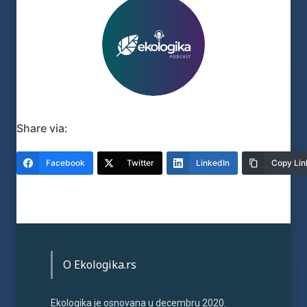
Share via:
Facebook
Twitter
LinkedIn
Copy Lin
O Ekologika.rs
Ekologika je osnovana u decembru 2020.