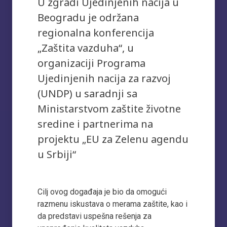
U zgradi Ujedinjenih nacija u
Beogradu je održana
regionalna konferencija
„Zaštita vazduha“, u
organizaciji Programa
Ujedinjenih nacija za razvoj
(UNDP) u saradnji sa
Ministarstvom zaštite životne
sredine i partnerima na
projektu „EU za Zelenu agendu
u Srbiji“
Cilj ovog događaja je bio da omogući
razmenu iskustava o merama zaštite, kao i
da predstavi uspešna rešenja za