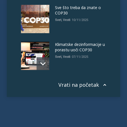
Sve što treba da znate o
COP30
Svet
,
Vesti
10/11/2025
Klimatske dezinformacije u
porastu uoči COP30
Svet
,
Vesti
07/11/2025
Vrati na početak