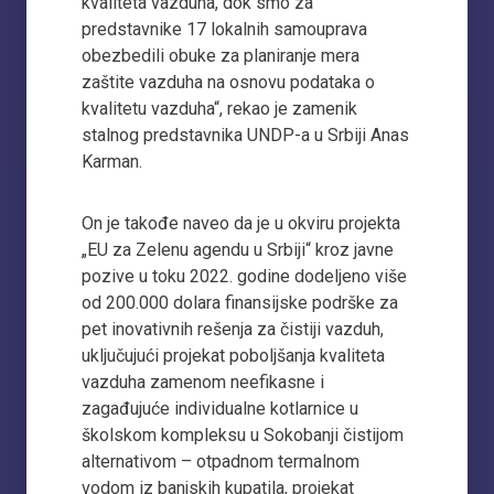
kvaliteta vazduha, dok smo za
predstavnike 17 lokalnih samouprava
obezbedili obuke za planiranje mera
zaštite vazduha na osnovu podataka o
kvalitetu vazduha“, rekao je zamenik
stalnog predstavnika UNDP-a u Srbiji Anas
Karman.
On je takođe naveo da je u okviru projekta
„EU za Zelenu agendu u Srbiji“ kroz javne
pozive u toku 2022. godine dodeljeno više
od 200.000 dolara finansijske podrške za
pet inovativnih rešenja za čistiji vazduh,
uključujući projekat poboljšanja kvaliteta
vazduha zamenom neefikasne i
zagađujuće individualne kotlarnice u
školskom kompleksu u Sokobanji čistijom
alternativom – otpadnom termalnom
vodom iz banjskih kupatila, projekat