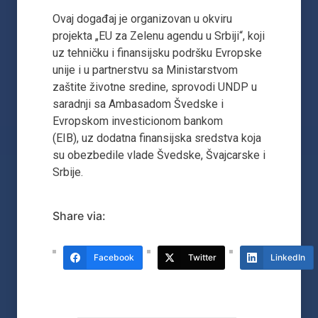
Ovaj događaj je organizovan u okviru
projekta „EU za Zelenu agendu u Srbiji“, koji
uz tehničku i finansijsku podršku Evropske
unije i u partnerstvu sa Ministarstvom
zaštite životne sredine, sprovodi UNDP u
saradnji sa Ambasadom Švedske i
Evropskom investicionom bankom
(EIB), uz dodatna finansijska sredstva koja
su obezbedile vlade Švedske, Švajcarske i
Srbije.
Share via:
Facebook
Twitter
LinkedIn