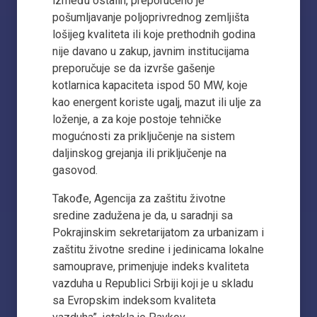
između ostalih, preporučeno je
pošumljavanje poljoprivrednog zemljišta
lošijeg kvaliteta ili koje prethodnih godina
nije davano u zakup, javnim institucijama
preporučuje se da izvrše gašenje
kotlarnica kapaciteta ispod 50 MW, koje
kao energent koriste ugalj, mazut ili ulje za
loženje, a za koje postoje tehničke
mogućnosti za priključenje na sistem
daljinskog grejanja ili priključenje na
gasovod.
Takođe, Agencija za zaštitu životne
sredine zadužena je da, u saradnji sa
Pokrajinskim sekretarijatom za urbanizam i
zaštitu životne sredine i jedinicama lokalne
samouprave, primenjuje indeks kvaliteta
vazduha u Republici Srbiji koji je u skladu
sa Evropskim indeksom kvaliteta