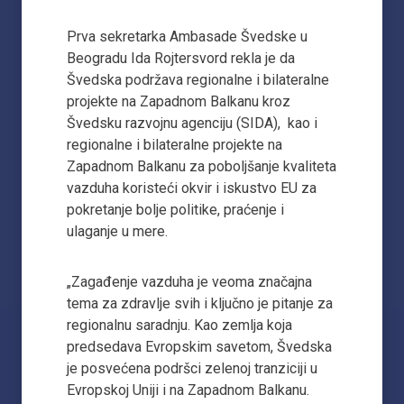
Prva sekretarka Ambasade Švedske u
Beogradu Ida Rojtersvord rekla je da
Švedska podržava regionalne i bilateralne
projekte na Zapadnom Balkanu kroz
Švedsku razvojnu agenciju (SIDA), kao i
regionalne i bilateralne projekte na
Zapadnom Balkanu za poboljšanje kvaliteta
vazduha koristeći okvir i iskustvo EU za
pokretanje bolje politike, praćenje i
ulaganje u mere.
„Zagađenje vazduha je veoma značajna
tema za zdravlje svih i ključno je pitanje za
regionalnu saradnju. Kao zemlja koja
predsedava Evropskim savetom, Švedska
je posvećena podršci zelenoj tranziciji u
Evropskoj Uniji i na Zapadnom Balkanu.