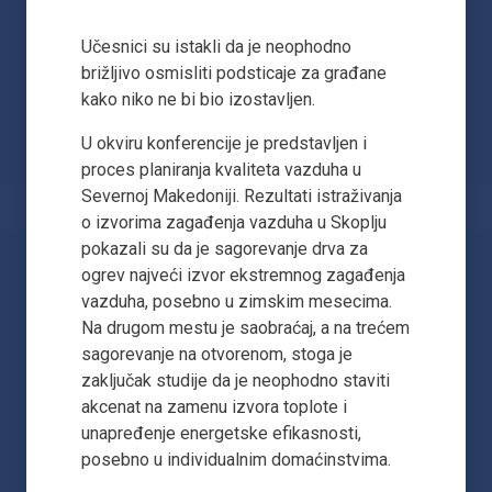
Učesnici su istakli da je neophodno
brižljivo osmisliti podsticaje za građane
kako niko ne bi bio izostavljen.
U okviru konferencije je predstavljen i
proces planiranja kvaliteta vazduha u
Severnoj Makedoniji. Rezultati istraživanja
o izvorima zagađenja vazduha u Skoplju
pokazali su da je sagorevanje drva za
ogrev najveći izvor ekstremnog zagađenja
vazduha, posebno u zimskim mesecima.
Na drugom mestu je saobraćaj, a na trećem
sagorevanje na otvorenom, stoga je
zaključak studije da je neophodno staviti
akcenat na zamenu izvora toplote i
unapređenje energetske efikasnosti,
posebno u individualnim domaćinstvima.