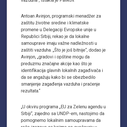
vazduha”, istakla je Pavkov.
Antoan Avinjon, programski menadžer za
zaštitu životne sredine i klimatske
promene u Delegaciji Evropske unije u
Republici Srbiji, rekao je da lokalne
samouprave imaju važne nadležnosti u
zaštiti vazduha. „Što je još bitnije“, dodao je
Avinjon, „gradovi i opštine mogu da
preduzmu značajne akcije kao što je
identifikacija glavnih lokalnih zagađivača i
da se angažuju kako bi se obezbedilo
smanjenje zagađenja vazduha i praćenje
rezultata.“
„U okviru programa „EU za Zelenu agendu u
Srbiji“, zajedno sa UNDP-em, nastojimo da
pomognemo lokalnim samoupravama da