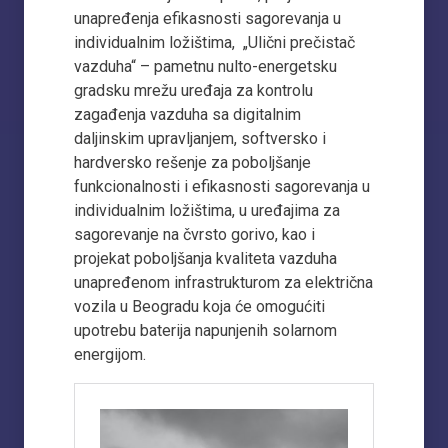
unapređenja efikasnosti sagorevanja u
individualnim ložištima, „Ulični prečistač
vazduha“ – pametnu nulto-energetsku
gradsku mrežu uređaja za kontrolu
zagađenja vazduha sa digitalnim
daljinskim upravljanjem, softversko i
hardversko rešenje za poboljšanje
funkcionalnosti i efikasnosti sagorevanja u
individualnim ložištima, u uređajima za
sagorevanje na čvrsto gorivo, kao i
projekat poboljšanja kvaliteta vazduha
unapređenom infrastrukturom za električna
vozila u Beogradu koja će omogućiti
upotrebu baterija napunjenih solarnom
energijom.