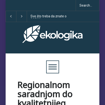
Klimatske dezinformacije u
Deset godina Pari
porastu uoči COP30
sporazuma: izme
obećanja i učinka
Regionalnom
saradnjom do
kvalitetnijeg