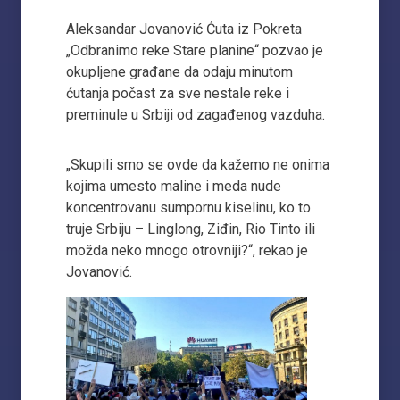
Aleksandar Jovanović Ćuta iz Pokreta
„Odbranimo reke Stare planine“ pozvao je
okupljene građane da odaju minutom
ćutanja počast za sve nestale reke i
preminule u Srbiji od zagađenog vazduha.
„Skupili smo se ovde da kažemo ne onima
kojima umesto maline i meda nude
koncentrovanu sumpornu kiselinu, ko to
truje Srbiju – Linglong, Ziđin, Rio Tinto ili
možda neko mnogo otrovniji?“, rekao je
Jovanović.