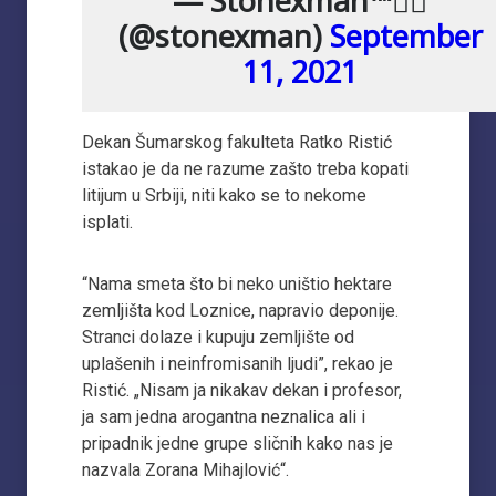
— Stonexman™🚴‍♂️
(@stonexman)
September
11, 2021
Dekan Šumarskog fakulteta Ratko Ristić
istakao je da ne razume zašto treba kopati
litijum u Srbiji, niti kako se to nekome
isplati.
“Nama smeta što bi neko uništio hektare
zemljišta kod Loznice, napravio deponije.
Stranci dolaze i kupuju zemljište od
uplašenih i neinfromisanih ljudi”, rekao je
Ristić. „Nisam ja nikakav dekan i profesor,
ja sam jedna arogantna neznalica ali i
pripadnik jedne grupe sličnih kako nas je
nazvala Zorana Mihajlović“.