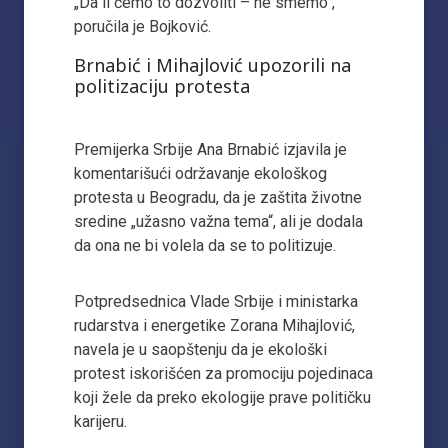
„Da li ćemo to dozvoliti – ne smemo“,
poručila je Bojković.
Brnabić i Mihajlović upozorili na
politizaciju protesta
Premijerka Srbije Ana Brnabić izjavila je
komentarišući održavanje ekološkog
protesta u Beogradu, da je zaštita životne
sredine „užasno važna tema“, ali je dodala
da ona ne bi volela da se to politizuje.
Potpredsednica Vlade Srbije i ministarka
rudarstva i energetike Zorana Mihajlović,
navela je u saopštenju da je ekološki
protest iskorišćen za promociju pojedinaca
koji žele da preko ekologije prave političku
karijeru.