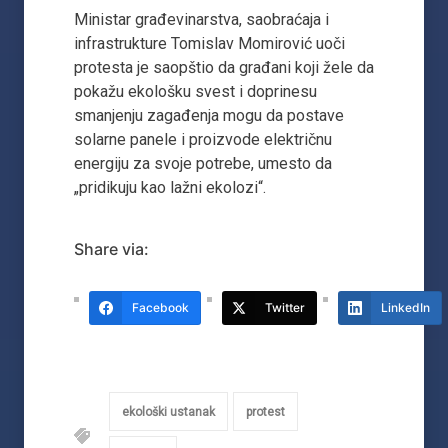
Ministar građevinarstva, saobraćaja i
infrastrukture Tomislav Momirović uoči
protesta je saopštio da građani koji žele da
pokažu ekološku svest i doprinesu
smanjenju zagađenja mogu da postave
solarne panele i proizvode električnu
energiju za svoje potrebe, umesto da
„pridikuju kao lažni ekolozi“.
Share via:
Facebook
Twitter
LinkedIn
ekološki ustanak
protest