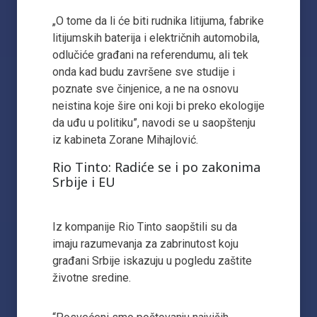
„O tome da li će biti rudnika litijuma, fabrike
litijumskih baterija i električnih automobila,
odlučiće građani na referendumu, ali tek
onda kad budu završene sve studije i
poznate sve činjenice, a ne na osnovu
neistina koje šire oni koji bi preko ekologije
da uđu u politiku”, navodi se u saopštenju
iz kabineta Zorane Mihajlović.
Rio Tinto: Radiće se i po zakonima
Srbije i EU
Iz kompanije Rio Tinto saopštili su da
imaju razumevanja za zabrinutost koju
građani Srbije iskazuju u pogledu zaštite
životne sredine.