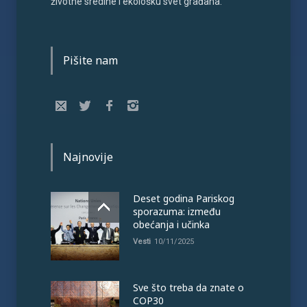
životne sredine i ekološku svet građana.
Pišite nam
Najnovije
Deset godina Pariskog
sporazuma: između
obećanja i učinka
Vesti
10/11/2025
Sve što treba da znate o
COP30