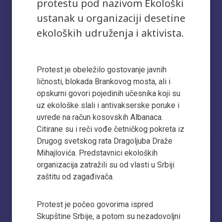
protestu pod nazivom Ekološki
ustanak u organizaciji desetine
ekoloških udruženja i aktivista.
Protest je obeležilo gostovanje javnih
ličnosti, blokada Brankovog mosta, ali i
opskurni govori pojedinih učesnika koji su
uz ekološke slali i antivakserske poruke i
uvrede na račun kosovskih Albanaca.
Citirane su i reči vođe četničkog pokreta iz
Drugog svetskog rata Dragoljuba Draže
Mihajlovića. Predstavnici ekoloških
organizacija zatražili su od vlasti u Srbiji
zaštitu od zagađivača.
Protest je počeo govorima ispred
Skupštine Srbije, a potom su nezadovoljni