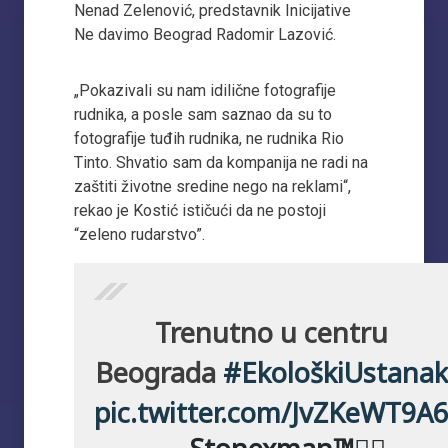
Nenad Zelenović, predstavnik Inicijative
Ne davimo Beograd Radomir Lazović.
„Pokazivali su nam idilične fotografije
rudnika, a posle sam saznao da su to
fotografije tuđih rudnika, ne rudnika Rio
Tinto. Shvatio sam da kompanija ne radi na
zaštiti životne sredine nego na reklami“,
rekao je Kostić ističući da ne postoji
“zeleno rudarstvo”.
Trenutno u centru
Beograda
#EkološkiUstanak
pic.twitter.com/JvZKeWT9A6