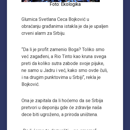
Foto: Ekologika
Glumica Svetlana Ceca Bojković u
obraćanju građanima istakla je da je upaljen
crveni alarm za Srbiju.
“Da li je profit zamenio Boga? Toliko smo
već zagađeni, a Rio Tinto kao kruna svega
preti da koliko sutra zabode svoje pijuke,
ne samo u Jadru i već, kako smo ovde čuli,
i na drugim punktovima u Srbiji“, rekla je
Bojković.
Ona je zapitala da li hoćemo da se Srbija
pretvori u deponiju gde će zdravlje naša
dece biti ugroženo, a priroda uništena.