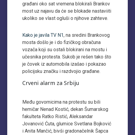
građani oko sat vremena blokirali Brankov
most uz najavu da će se blokade nastaviiti
ukoliko se vlast ogluši o njihove zahteve.
Kako je javila TV N1
, na sredini Brankovog
mosta došlo je i do fizičkog obračuna
vozača koji su ostali blokirani na mostu i
učesnika protesta. Sukob je rešen tako što
je čovek iz automobila izašao i pokazao
policijsku značku i razdvojio građane.
Crveni alarm za Srbiju
Među govornicima na protestu su bili
hemičar Nenad Kostić, dekan Šumarskog
fakulteta Ratko Ristić, Aleksandar
Jovanović Ćuta, glumice Svetlana Bojković
i Anita Mančić, bivši gradonačelnik Šapca