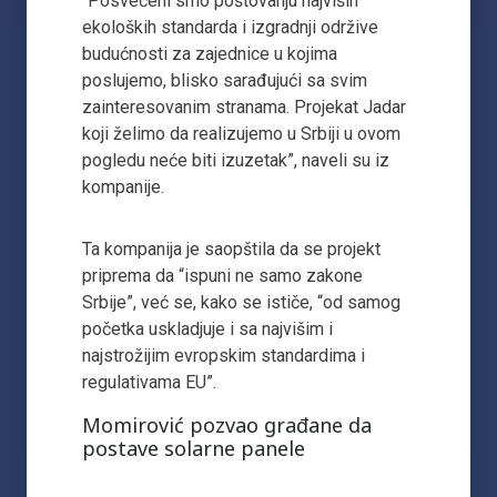
“Posvećeni smo poštovanju najviših
ekoloških standarda i izgradnji održive
budućnosti za zajednice u kojima
poslujemo, blisko sarađujući sa svim
zainteresovanim stranama. Projekat Jadar
koji želimo da realizujemo u Srbiji u ovom
pogledu neće biti izuzetak”, naveli su iz
kompanije.
Ta kompanija je saopštila da se projekt
priprema da “ispuni ne samo zakone
Srbije”, već se, kako se ističe, “od samog
početka uskladjuje i sa najvišim i
najstrožijim evropskim standardima i
regulativama EU”.
Momirović pozvao građane da
postave solarne panele