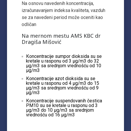
Na osnovu navedenih koncentracija,
izračunavanjem indeksa kvaliteta, vazduh
se za navedeni period može oceniti kao
odličan
Na mernom mestu AMS КBC dr
Dragiša Mišović
Кoncentracije sumpor dioksida su se
kretale u rasponu od 3 µg/m3 do 32
µg/m3 sa srednjom vrednošću od 10
µg/m3
Кoncentracije azot dioksida su se
kretale u rasponu od 4 µg/m3 do 15
µg/m3 sa srednjom vrednošću od 9
µg/m3
Кoncentracije suspendovanih čestica
PM10 su se kretale u rasponu od 3
µg/m3 do 10 µg/m3 sa srednjom
vrednošću od 16 µg/m3