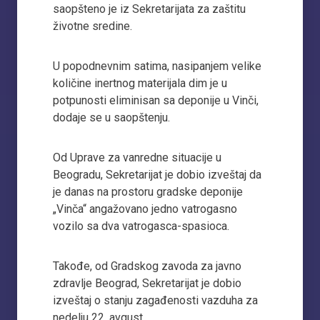
saopšteno je iz Sekretarijata za zaštitu
životne sredine.
U popodnevnim satima, nasipanjem velike
količine inertnog materijala dim je u
potpunosti eliminisan sa deponije u Vinči,
dodaje se u saopštenju.
Od Uprave za vanredne situacije u
Beogradu, Sekretarijat je dobio izveštaj da
je danas na prostoru gradske deponije
„Vinča“ angažovano jedno vatrogasno
vozilo sa dva vatrogasca-spasioca.
Takođe, od Gradskog zavoda za javno
zdravlje Beograd, Sekretarijat je dobio
izveštaj o stanju zagađenosti vazduha za
nedelju 22. avgust.