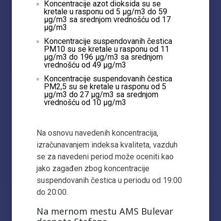
Кoncentracije azot dioksida su se
kretale u rasponu od 5 µg/m3 do 59
µg/m3 sa srednjom vrednošću od 17
µg/m3
Кoncentracije suspendovanih čestica
PM10 su se kretale u rasponu od 11
µg/m3 do 196 µg/m3 sa srednjom
vrednošću od 49 µg/m3
Кoncentracije suspendovanih čestica
PM2,5 su se kretale u rasponu od 5
µg/m3 do 27 µg/m3 sa srednjom
vrednošću od 10 µg/m3
Na osnovu navedenih koncentracija,
izračunavanjem indeksa kvaliteta, vazduh
se za navedeni period može oceniti kao
jako zagađen zbog koncentracije
suspendovanih čestica u periodu od 19:00
do 20:00.
Na mernom mestu AMS Bulevar