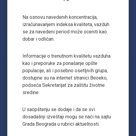
Na osnovu navedenih koncentracija,
izračunavanjem indeksa kvaliteta, vazduh
se za navedeni period može oceniti kao
dobar i odličan.
Informacije o trenutnom kvalitetu vazduha
kao i preporuke za ponašanje opšte
populacije, ali i posebno osetljivih grupa,
dostupne su na internet stranici Beoeko,
podseća Sekretarijat za zaštitu životne
sredine.
U saopštenju se dodaje i da se svi
dosadašnji izveštaji mogu se naći na sajtu
Grada Beograda u rubrici aktuelnosti.