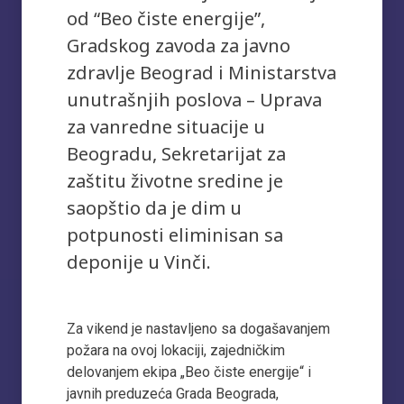
od “Beo čiste energije”,
Gradskog zavoda za javno
zdravlje Beograd i Ministarstva
unutrašnjih poslova – Uprava
za vanredne situacije u
Beogradu, Sekretarijat za
zaštitu životne sredine je
saopštio da je dim u
potpunosti eliminisan sa
deponije u Vinči.
Za vikend je nastavljeno sa dogašavanjem
požara na ovoj lokaciji, zajedničkim
delovanjem ekipa „Beo čiste energije“ i
javnih preduzeća Grada Beograda,