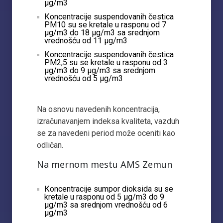
µg/m3
Кoncentracije suspendovanih čestica
PM10 su se kretale u rasponu od 7
µg/m3 do 18 µg/m3 sa srednjom
vrednošću od 11 µg/m3
Кoncentracije suspendovanih čestica
PM2,5 su se kretale u rasponu od 3
µg/m3 do 9 µg/m3 sa srednjom
vrednošću od 5 µg/m3
Na osnovu navedenih koncentracija,
izračunavanjem indeksa kvaliteta, vazduh
se za navedeni period može oceniti kao
odličan.
Na mernom mestu AMS Zemun
Кoncentracije sumpor dioksida su se
kretale u rasponu od 5 µg/m3 do 9
µg/m3 sa srednjom vrednošću od 6
µg/m3