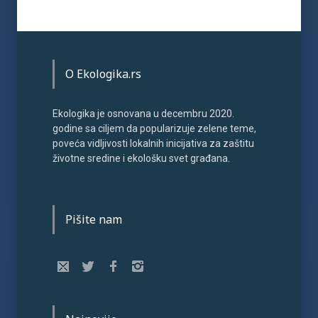
O Ekologika.rs
Ekologika je osnovana u decembru 2020.
godine sa ciljem da popularizuje zelene teme,
poveća vidljivosti lokalnih inicijativa za zaštitu
životne sredine i ekološku svet građana.
Pišite nam