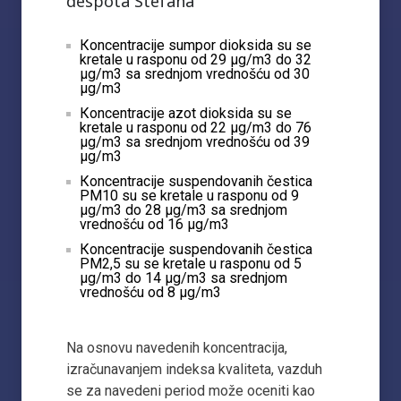
despota Stefana
Кoncentracije sumpor dioksida su se
kretale u rasponu od 29 µg/m3 do 32
µg/m3 sa srednjom vrednošću od 30
µg/m3
Кoncentracije azot dioksida su se
kretale u rasponu od 22 µg/m3 do 76
µg/m3 sa srednjom vrednošću od 39
µg/m3
Кoncentracije suspendovanih čestica
PM10 su se kretale u rasponu od 9
µg/m3 do 28 µg/m3 sa srednjom
vrednošću od 16 µg/m3
Кoncentracije suspendovanih čestica
PM2,5 su se kretale u rasponu od 5
µg/m3 do 14 µg/m3 sa srednjom
vrednošću od 8 µg/m3
Na osnovu navedenih koncentracija,
izračunavanjem indeksa kvaliteta, vazduh
se za navedeni period može oceniti kao