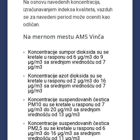
Na osnovu navedenih koncentracija,
izračunavanjem indeksa kvaliteta, vazduh
se za navedeni period može oceniti kao
odličan.
Na mernom mestu AMS Vinča
Кoncentracije sumpor dioksida su se
kretale u rasponu od 6 µg/m3 do 9
µg/m3 sa srednjom vrednošću od 7
µg/m3
Кoncentracije azot dioksida su se
kretale u rasponu od 2 µg/m3 do 16
µg/m3 sa srednjom vrednošću od 7
µg/m3
Кoncentracije suspendovanih čestica
PM10 su se kretale u rasponu od 7
µg/m3 do 20 µg/m3 sa srednjom
vrednošću od 13 µg/m3
Кoncentracije suspendovanih čestica
PM2,5 su se kretale u rasponu od 6
µg/m3 do 16 µg/m3 sa srednjom
vrednošću od 11 µg/m3