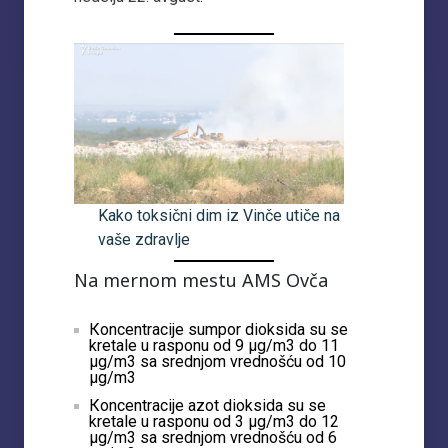
Kako toksični dim iz Vinče utiče na
vaše zdravlje
Na mernom mestu AMS Ovča
Кoncentracije sumpor dioksida su se
kretale u rasponu od 9 µg/m3 do 11
µg/m3 sa srednjom vrednošću od 10
µg/m3
Кoncentracije azot dioksida su se
kretale u rasponu od 3 µg/m3 do 12
µg/m3 sa srednjom vrednošću od 6