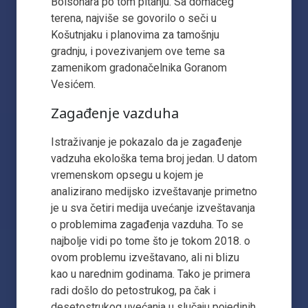
Bolsonara po tom pitanju. Sa domaćeg
terena, najviše se govorilo o seči u
Košutnjaku i planovima za tamošnju
gradnju, i povezivanjem ove teme sa
zamenikom gradonačelnika Goranom
Vesićem.
Zagađenje vazduha
Istraživanje je pokazalo da je zagađenje
vadzuha ekološka tema broj jedan. U datom
vremenskom opsegu u kojem je
analizirano medijsko izveštavanje primetno
je u sva četiri medija uvećanje izveštavanja
o problemima zagađenja vazduha. To se
najbolje vidi po tome što je tokom 2018. o
ovom problemu izveštavano, ali ni blizu
kao u narednim godinama. Tako je primera
radi došlo do petostrukog, pa čak i
desetostrukog uvećanja u slučaju pojedinih