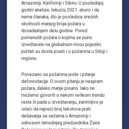
Amazoniji, Kaliforniji i Sibiru. U poslednjoj
godini analize, tekućoj 2021. skoro i da
nema članaka, što je posledica srećnih
okolnosti manjeg broja požara u
dosadašnjem delu godine. Pored
pomenutih požara o kojima se puno
izveštavalo na globalnom nivou pojedini
portali su dosta pisali i o požarima u Srbiji i
regionu.
Povezano sa požarima jeste i pitanje
deforestacije. O ovom pitanju je naspram
požara, daleko manje pisano. Iako ne
možemo govoriti o nekom velikom trendu
rasta ili pada u izveštavanju, zanimljivo je
istaći da najveći broj tekstova prati
dešavanja sa sečama u Amazoniji i
odnosom tamošnjeg predsednika Žaira