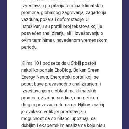
izveštavaju po pitanju termina: klimatskih
promena, globalnog zagrevanja, zagađenja
vazduha, požara i deforestacije. U
istraživanju su pratili broj tekstova koji je
posvećen analiziranju, ali i izveštavanju o
ovim terminima u navedenom vremenskom
periodu.
Klima 101 podseća da u Srbiji postoji
nekoliko portala EkoBlog, Balkan Green
Energy News, Energetski portal koji se
poput bave prevashodno analiziranjem i
izveštavanjem u oblastima klimatskih
promena, životne sredine, energetike i
drugim povezanim temama. Njihov značaj
je svakako velik jer predstavljaju
mogućnost da se čitaoci upoznaju sa
dubljim i ekspertskim analizama koje nisu