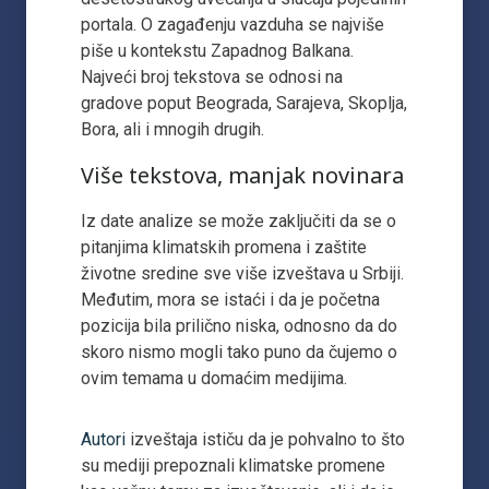
portala. O zagađenju vazduha se najviše
piše u kontekstu Zapadnog Balkana.
Najveći broj tekstova se odnosi na
gradove poput Beograda, Sarajeva, Skoplja,
Bora, ali i mnogih drugih.
Više tekstova, manjak novinara
Iz date analize se može zaključiti da se o
pitanjima klimatskih promena i zaštite
životne sredine sve više izveštava u Srbiji.
Međutim, mora se istaći i da je početna
pozicija bila prilično niska, odnosno da do
skoro nismo mogli tako puno da čujemo o
ovim temama u domaćim medijima.
Autori
izveštaja ističu da je pohvalno to što
su mediji prepoznali klimatske promene