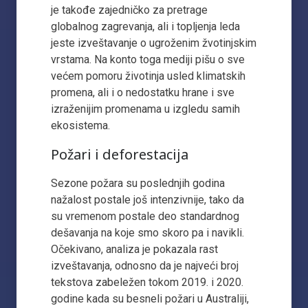
je takođe zajedničko za pretrage
globalnog zagrevanja, ali i topljenja leda
jeste izveštavanje o ugroženim žvotinjskim
vrstama. Na konto toga mediji pišu o sve
većem pomoru životinja usled klimatskih
promena, ali i o nedostatku hrane i sve
izraženijim promenama u izgledu samih
ekosistema.
Požari i deforestacija
Sezone požara su poslednjih godina
nažalost postale još intenzivnije, tako da
su vremenom postale deo standardnog
dešavanja na koje smo skoro pa i navikli.
Očekivano, analiza je pokazala rast
izveštavanja, odnosno da je najveći broj
tekstova zabeležen tokom 2019. i 2020.
godine kada su besneli požari u Australiji,