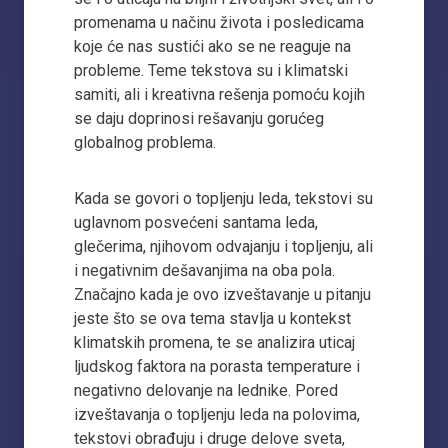
promenama u načinu života i posledicama
koje će nas sustići ako se ne reaguje na
probleme. Teme tekstova su i klimatski
samiti, ali i kreativna rešenja pomoću kojih
se daju doprinosi rešavanju gorućeg
globalnog problema.
Kada se govori o topljenju leda, tekstovi su
uglavnom posvećeni santama leda,
glečerima, njihovom odvajanju i topljenju, ali
i negativnim dešavanjima na oba pola.
Značajno kada je ovo izveštavanje u pitanju
jeste što se ova tema stavlja u kontekst
klimatskih promena, te se analizira uticaj
ljudskog faktora na porasta temperature i
negativno delovanje na lednike. Pored
izveštavanja o topljenju leda na polovima,
tekstovi obrađuju i druge delove sveta,