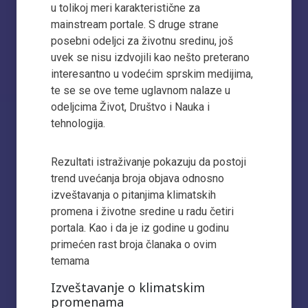
u tolikoj meri karakteristične za
mainstream portale. S druge strane
posebni odeljci za životnu sredinu, još
uvek se nisu izdvojili kao nešto preterano
interesantno u vodećim sprskim medijima,
te se se ove teme uglavnom nalaze u
odeljcima Život, Društvo i Nauka i
tehnologija.
Rezultati istraživanje pokazuju da postoji
trend uvećanja broja objava odnosno
izveštavanja o pitanjima klimatskih
promena i životne sredine u radu četiri
portala. Kao i da je iz godine u godinu
primećen rast broja članaka o ovim
temama
Izveštavanje o klimatskim
promenama