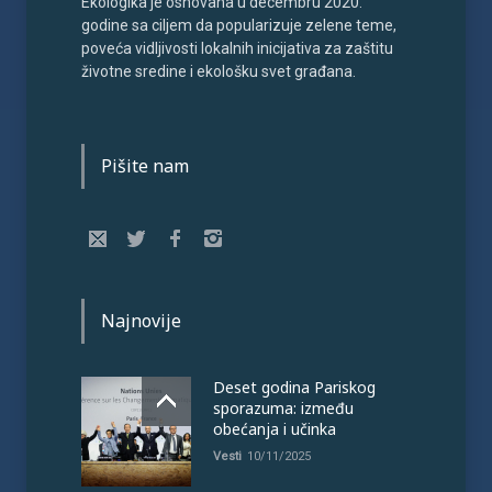
Ekologika je osnovana u decembru 2020.
godine sa ciljem da popularizuje zelene teme,
poveća vidljivosti lokalnih inicijativa za zaštitu
životne sredine i ekološku svet građana.
Pišite nam
Najnovije
Deset godina Pariskog
sporazuma: između
obećanja i učinka
Vesti
10/11/2025