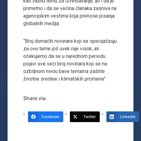
kao važnu temu za izveštavanje, ali i da je
primetno i da se većina članaka zasniva na
agencijskim vestima koja prenose pisanja
globalnih medija.
“Broj domaćih novinara koji se specijalizuju
za ove teme još uvek nije visok, ali
očekujemo da se u narednom periodu
pojavi sve veći broj novinara koji se na
ozbiljnom nivou bave temama zaštite
životne sredine i klimatskih promena”.
Share via:
Facebook
Twitter
LinkedIn