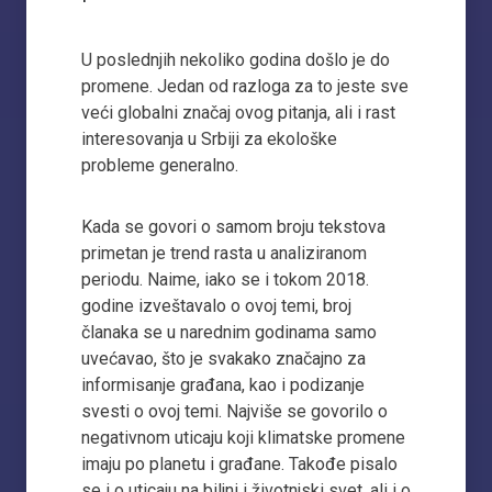
U poslednjih nekoliko godina došlo je do
promene. Jedan od razloga za to jeste sve
veći globalni značaj ovog pitanja, ali i rast
interesovanja u Srbiji za ekološke
probleme generalno.
Kada se govori o samom broju tekstova
primetan je trend rasta u analiziranom
periodu. Naime, iako se i tokom 2018.
godine izveštavalo o ovoj temi, broj
članaka se u narednim godinama samo
uvećavao, što je svakako značajno za
informisanje građana, kao i podizanje
svesti o ovoj temi. Najviše se govorilo o
negativnom uticaju koji klimatske promene
imaju po planetu i građane. Takođe pisalo
se i o uticaju na biljni i životnjski svet, ali i o