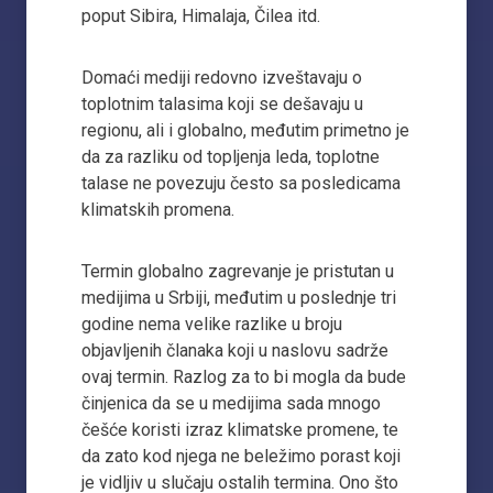
poput Sibira, Himalaja, Čilea itd.
Domaći mediji redovno izveštavaju o
toplotnim talasima koji se dešavaju u
regionu, ali i globalno, međutim primetno je
da za razliku od topljenja leda, toplotne
talase ne povezuju često sa posledicama
klimatskih promena.
Termin globalno zagrevanje je pristutan u
medijima u Srbiji, međutim u poslednje tri
godine nema velike razlike u broju
objavljenih članaka koji u naslovu sadrže
ovaj termin. Razlog za to bi mogla da bude
činjenica da se u medijima sada mnogo
češće koristi izraz klimatske promene, te
da zato kod njega ne beležimo porast koji
je vidljiv u slučaju ostalih termina. Ono što