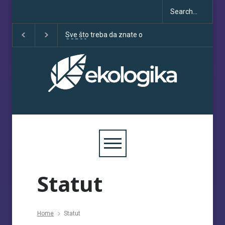
Sve što treba da znate o
Klimatske dezinfo
COP30
porastu uoči COP
Statut
Home
Statut