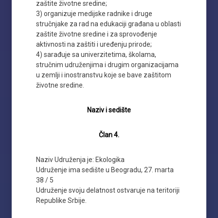
zaštite životne sredine;
3) organizuje medijske radnike i druge
stručnjake za rad na edukaciji građana u oblasti
zaštite životne sredine i za sprovođenje
aktivnosti na zaštiti i uređenju prirode;
4) sarađuje sa univerzitetima, školama,
stručnim udruženjima i drugim organizacijama
u zemlji i inostranstvu koje se bave zaštitom
životne sredine.
Naziv i sedište
Član 4.
Naziv Udruženja je: Ekologika
Udruženje ima sedište u Beogradu, 27. marta
38 / 5
Udruženje svoju delatnost ostvaruje na teritoriji
Republike Srbije.