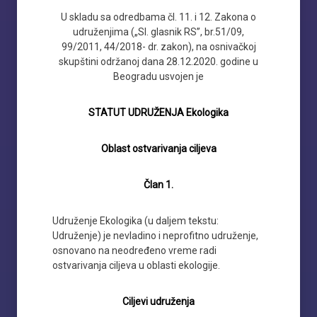
U skladu sa odredbama čl. 11. i 12. Zakona o
udruženjima („Sl. glasnik RS”, br.51/09,
99/2011, 44/2018- dr. zakon), na osnivačkoj
skupštini održanoj dana 28.12.2020. godine u
Beogradu usvojen je
STATUT UDRUŽENJA Ekologika
Oblast ostvarivanja ciljeva
Član 1.
Udruženje Ekologika (u daljem tekstu:
Udruženje) je nevladino i neprofitno udruženje,
osnovano na neodređeno vreme radi
ostvarivanja ciljeva u oblasti ekologije.
Ciljevi udruženja