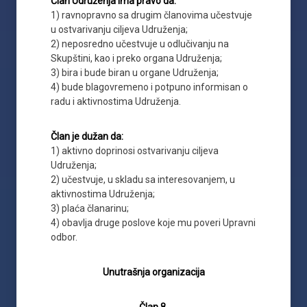
Član Udruženja ima pravo da:
1) ravnopravno sa drugim članovima učestvuje
u ostvarivanju ciljeva Udruženja;
2) neposredno učestvuje u odlučivanju na
Skupštini, kao i preko organa Udruženja;
3) bira i bude biran u organe Udruženja;
4) bude blagovremeno i potpuno informisan o
radu i aktivnostima Udruženja.
Član je dužan da:
1) aktivno doprinosi ostvarivanju ciljeva
Udruženja;
2) učestvuje, u skladu sa interesovanjem, u
aktivnostima Udruženja;
3) plaća članarinu;
4) obavlja druge poslove koje mu poveri Upravni
odbor.
Unutrašnja organizacija