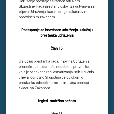
Udruženje prestaje sa radom odlukom
Skupštine, kada prestanu uslovi za ostvarivanje
ciljeva Udruženja, kao i u drugim slučajevima
predviđenim zakonom.
Postupanje sa imovinom udruženja u slučaju
prestanka udruženja
Član 15.
U slučaju prestanka rada, imovina Udruženja
preneće se na domaće nedobitno pravno lice
koje je osnovano radi ostvarivanja istih ili sličnih
ciljeva, odnosno Skupština će odlukom o
prestanku odrediti kome se imovina prenosi u
skladu sa Zakonom.
Izgled i sadržina pečata