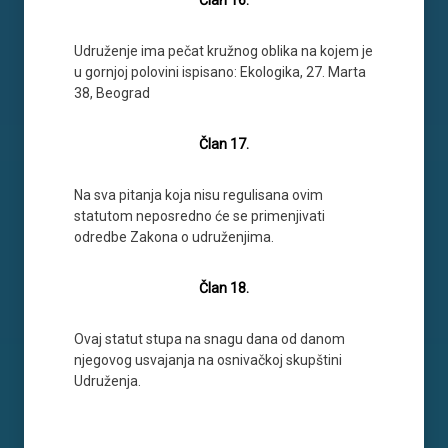
Član 16.
Udruženje ima pečat kružnog oblika na kojem je
u gornjoj polovini ispisano: Ekologika, 27. Marta
38, Beograd
Član 17.
Na sva pitanja koja nisu regulisana ovim
statutom neposredno će se primenjivati
odredbe Zakona o udruženjima.
Član 18.
Ovaj statut stupa na snagu dana od danom
njegovog usvajanja na osnivačkoj skupštini
Udruženja.