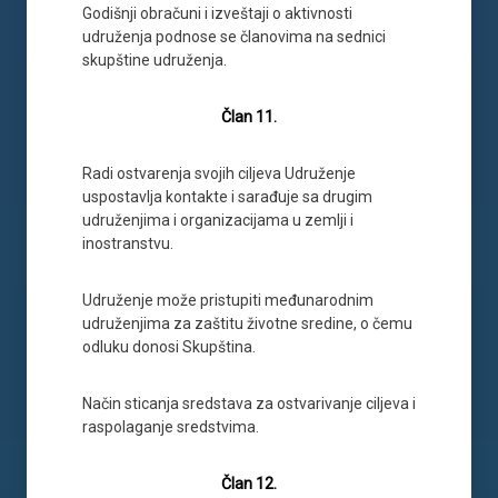
Godišnji obračuni i izveštaji o aktivnosti
udruženja podnose se članovima na sednici
skupštine udruženja.
Član 11.
Radi ostvarenja svojih ciljeva Udruženje
uspostavlja kontakte i sarađuje sa drugim
udruženjima i organizacijama u zemlji i
inostranstvu.
Udruženje može pristupiti međunarodnim
udruženjima za zaštitu životne sredine, o čemu
odluku donosi Skupština.
Način sticanja sredstava za ostvarivanje ciljeva i
raspolaganje sredstvima.
Član 12.