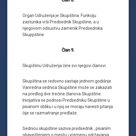
Član 8.
Organ Udruženja je Skupština. Funkciju
zastunika vrši Predsednik Skupštine, a u
njegovom odsustvu zamenik Predsednika
Skuppštine
Član 9.
Skupštinu Udruženja čine svi njegovi članovi.
Skupština se redovno sastaje jednom godišnje.
Vanredna sednica Skupštine može se zakazati
na predlog dve trećine članova Skupštine.
Inicijativa se podnosi Predsedniku Skupštine u
pisanom obliku i u njoj se moraju navesti pitanja
čije se razmatranje predlaže.
Sednicu skupštine saziva predsednik , pisanim
obaveštenjem o mestu i vremenu održavanja