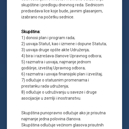
skupštine i predlogu dnevnog reda. Sednicom
predsedava lice koje bude, javnim glasanjem,
izabrano na početku sednice.
Skupština:
1) donosi plan i program rada;
2) usvaja Statut, kao i izmene i dopune Statuta;
3) usvaja druge opšte akte Udruženja;
4) bira i razrešava članove Upravnog odbora;
5) razmatra i usvaja, najmanje jednom
godišnje, izveštaj Upravnog odbora;
6) razmatra i usvaja finansijski plan i izveštaj;
7) odlučuje o statusnim promenama i
prestanku rada udruženja;
8) odlučuje o udruživanju u saveze i druge
asocijacije u zemlji i inostranstvu.
Skupština punopravno odlučuje ako je prisutna
najmanje jedna polovina članova.
Skupština odlučuje većinom glasova prisutnih