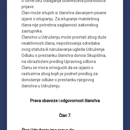
o tome bez odlaganja obaveštava podnosioca
prijave.
Član može istupiti iz članstva davanjem pisane
izjave o istupanju. Za istupanje maloletnog
člana nije potrebna saglasnost zakonskog
zastupnika.
Članstvo u Udruženju može prestati zbog duže
neaktivnosti člana, nepoštovanja odredaba
ovog statuta ili narušavanja ugleda Udruženja.
Odluku o prestanku članstva donosi Skupština,
na obrazloženi predlog Upravnog odbora.
Članu se mora omogućiti da se izjasni o
razlozima zbog kojih je podnet predlog za
donošenje odluke o prestanku njegovog
članstva u Udruženju.
Prava obaveze i odgovornost članstva
Član 7.