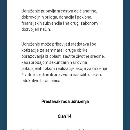
Udruženje pribavlja sredstva od članarine,
dobrovoljnih priloga, donacija i poklona,
finansijskih subvencija i na drugi zakonom
dozvoljen način.
Udruženje može pribavljati sredstava i od
kotizacije za seminare i druge oblike
obrazovanja iz oblasti zaštite životne sredine,
kao i prodajom sekundarnih sirovina
prikupljenih tokom realizacije akcija za čišćenje
životne sredine ili proizvoda nastalih u okviru
edukativnih radionica.
Prestanak rada udruženja
Član 14.