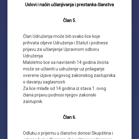
Uslovi i način učlanjivanja i prestanka članstva
Član 5.
Član Udruženja može biti svako lice koje
prihvata ciljeve Udruženja i Statut i podnese
prijavu za učlanjenje Upravnom odboru
Udruženja.
Maloletno lice sa navršenih 14 godina života
može se učlaniti u udruženje uz prilaganje
overene izjave njegovog zakonskog zastupnika
o davanju saglasnosti.
Za lice mlađe od 14 godina iz stava 1. ovog
člana prijavu podnosi njegov zakonski
zastupnik.
Član 6.
Odluku o prijemu u članstvo donosi Skupština i