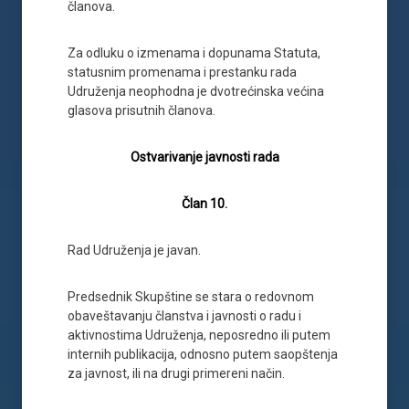
članova.
Za odluku o izmenama i dopunama Statuta,
statusnim promenama i prestanku rada
Udruženja neophodna je dvotrećinska većina
glasova prisutnih članova.
Ostvarivanje javnosti rada
Član 10.
Rad Udruženja je javan.
Predsednik Skupštine se stara o redovnom
obaveštavanju članstva i javnosti o radu i
aktivnostima Udruženja, neposredno ili putem
internih publikacija, odnosno putem saopštenja
za javnost, ili na drugi primereni način.