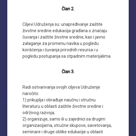
Član 2.
Ciljevi Udruženja su: unapređivanje zaštite
životne sredine edukacija građana o značaju
čuvanja i zaštite životne sredine, kao i javno
zalaganje za promenu navika u pogledu
korišćenja i čuvanja prirodnih resursa i u
pogledu postupanja sa otpadnim materijalima.
Član 3.
Radi ostvarivanja svojih ciljeva Udruženje
naročito:
1) prikuplja i obrađuje naučnu i stručnu
literaturu u oblasti zaštite životne sredine i
održivog razvoja;
2) organizuje, samo ili u zajednici sa drugim
organizacijama, stručne skupove, savetovanja,
seminare i druge oblike edukacije u oblasti