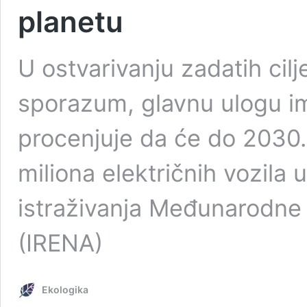
planetu
U ostvarivanju zadatih cilj
sporazum, glavnu ulogu im
procenjuje da će do 2030.
miliona električnih vozila 
istraživanja Međunarodne 
(IRENA)
Ekologika