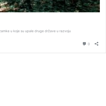
zamke u koje su upale druge države u razvoju
Comment
0