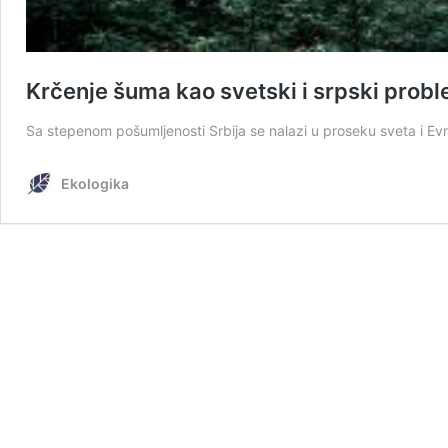
Krčenje šuma kao svetski i srpski prob
Sa stepenom pošumljenosti Srbija se nalazi u proseku sveta i 
Ekologika