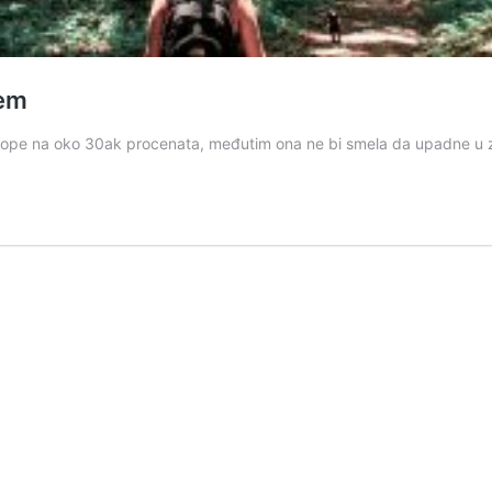
lem
Evrope na oko 30ak procenata, međutim ona ne bi smela da upadne u 